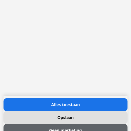
Loggere Metaalwerken N.V.
Europastraat 40
2321 Meer
(+32) 03 317 03 50
info@loggere.com
BTW/TVA: BE-0406.037.545
Openingsuren:
maandag tot en met vrijdag: 08u30 - 17u00
(onze showroom bevindt zich op deze locatie)
Neem contact met ons op
Alles toestaan
Opslaan
Geen marketing