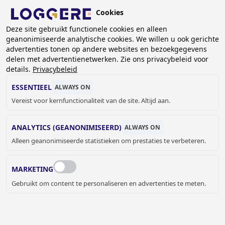
Overslaan
Cookies
en
BE (NL)
naar
Deze site gebruikt functionele cookies en alleen
geanonimiseerde analytische cookies. We willen u ook gerichte
de
KRUIMELPAD
advertenties tonen op andere websites en bezoekgegevens
inhoud
delen met advertentienetwerken. Zie ons privacybeleid voor
Home
Garderobe systemen
Stripkapstokken
gaan
details.
Privacybeleid
Stripkapstokken Robusto
Stripkapstok Robusto: 11.360.25
ESSENTIEEL
ALWAYS ON
STRIPKAPSTOK
Vereist voor kernfunctionaliteit van de site. Altijd aan.
Robusto: 11.360.25
ANALYTICS (GEANONIMISEERD)
ALWAYS ON
Add to cart
Alleen geanonimiseerde statistieken om prestaties te verbeteren.
Prijs op aanvraag
Quantity
OFFERTE OF MEER INFORMATIE
MARKETING
AANVRAGEN
Gebruikt om content te personaliseren en advertenties te meten.