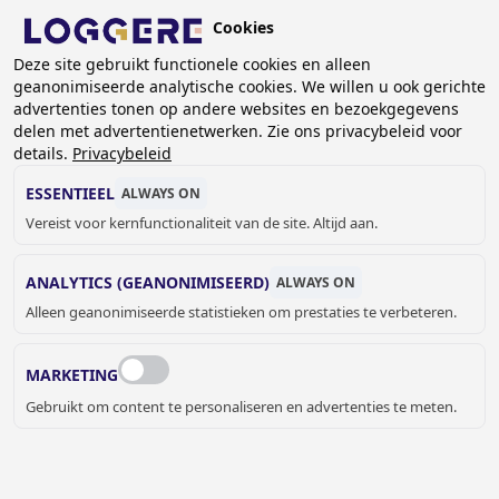
Overslaan
Cookies
en
BE (NL)
naar
Deze site gebruikt functionele cookies en alleen
geanonimiseerde analytische cookies. We willen u ook gerichte
de
KRUIMELPAD
advertenties tonen op andere websites en bezoekgegevens
inhoud
delen met advertentienetwerken. Zie ons privacybeleid voor
Home
Garderobe systemen
Stripkapstokken
gaan
details.
Privacybeleid
Stripkapstokken Robusto
Stripkapstok Robusto: 11.350.15
ESSENTIEEL
ALWAYS ON
STRIPKAPSTOK
Vereist voor kernfunctionaliteit van de site. Altijd aan.
Robusto: 11.350.15
ANALYTICS (GEANONIMISEERD)
ALWAYS ON
Add to cart
Alleen geanonimiseerde statistieken om prestaties te verbeteren.
Prijs op aanvraag
Quantity
OFFERTE OF MEER INFORMATIE
MARKETING
AANVRAGEN
Gebruikt om content te personaliseren en advertenties te meten.