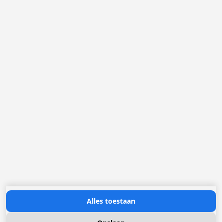
België
Nederland
Frankrijk
Duitsland
Loggere Metaalwerken N.V.
Europastraat 40
2321 Meer
(+32) 03 317 03 50
info@loggere.com
BTW/TVA: BE-0406.037.545
Openingsuren:
maandag tot en met vrijdag: 08u30 - 17u00
(onze showroom bevindt zich op deze locatie)
Neem contact met ons op
Alles toestaan