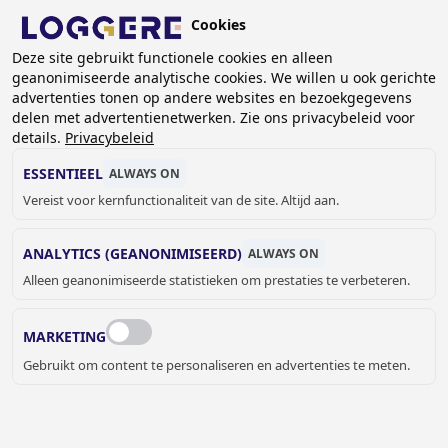
Overslaan
Cookies
en
BE (NL)
Deze site gebruikt functionele cookies en alleen
naar
geanonimiseerde analytische cookies. We willen u ook gerichte
de
KRUIMELPAD
advertenties tonen op andere websites en bezoekgegevens
inhoud
delen met advertentienetwerken. Zie ons privacybeleid voor
Home
Garderobe systemen
Stripkapstokken
gaan
details.
Privacybeleid
stripkapstokken Easy
Stripkapstok Easy: DLM 620 - 1112 - NB
ESSENTIEEL
ALWAYS ON
Vereist voor kernfunctionaliteit van de site. Altijd aan.
STRIPKAPSTOK
ANALYTICS (GEANONIMISEERD)
ALWAYS ON
Easy: DLM 620 - 1112 - NB
Alleen geanonimiseerde statistieken om prestaties te verbeteren.
Add to cart
Prijs op aanvraag
Quantity
MARKETING
OFFERTE OF MEER INFORMATIE
Gebruikt om content te personaliseren en advertenties te meten.
AANVRAGEN