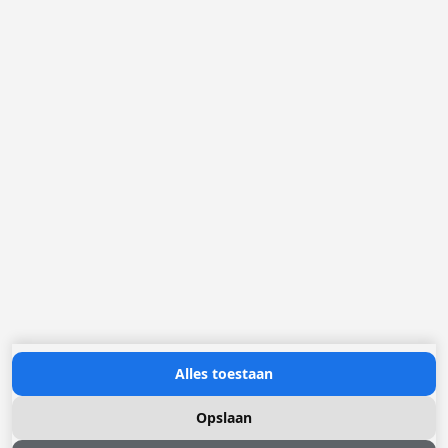
België
Nederland
Frankrijk
Duitsland
Loggere Metaalwerken N.V.
Europastraat 40
2321 Meer
(+32) 03 317 03 50
info@loggere.com
BTW/TVA: BE-0406.037.545
Openingsuren:
maandag tot en met vrijdag: 08u30 - 17u00
(onze showroom bevindt zich op deze locatie)
Neem contact met ons op
Alles toestaan
Opslaan