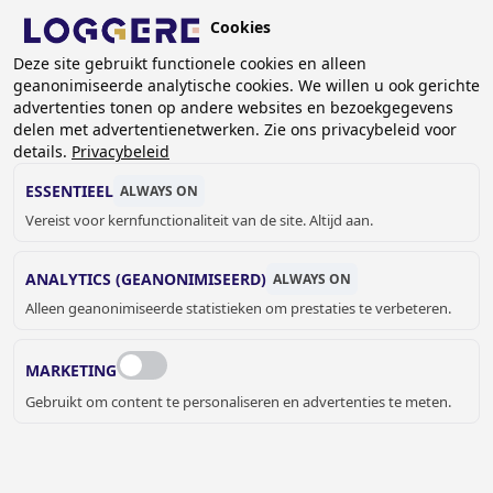
Overslaan
Cookies
en
BE (NL)
Deze site gebruikt functionele cookies en alleen
naar
geanonimiseerde analytische cookies. We willen u ook gerichte
de
KRUIMELPAD
advertenties tonen op andere websites en bezoekgegevens
inhoud
delen met advertentienetwerken. Zie ons privacybeleid voor
Home
Lockers en kastsystemen
gaan
details.
Privacybeleid
Sluitsystemen voor lockers
Sluitsysteem voor lockers: Pincodeslot DLM 3003
ESSENTIEEL
ALWAYS ON
Vereist voor kernfunctionaliteit van de site. Altijd aan.
SLUITSYSTEEM VOOR
ANALYTICS (GEANONIMISEERD)
ALWAYS ON
LOCKERS:
Alleen geanonimiseerde statistieken om prestaties te verbeteren.
Pincodeslot DLM 3003
MARKETING
Add to cart
Prijs op aanvraag
Quantity
Gebruikt om content te personaliseren en advertenties te meten.
OFFERTE OF MEER INFORMATIE
AANVRAGEN