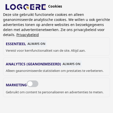
Overslaan
Cookies
en
BE (NL)
naar
Deze site gebruikt functionele cookies en alleen
geanonimiseerde analytische cookies. We willen u ook gerichte
de
KRUIMELPAD
advertenties tonen op andere websites en bezoekgegevens
inhoud
delen met advertentienetwerken. Zie ons privacybeleid voor
Home
Sanitaire cabines
Cabines met zwevend effect
gaan
details.
Privacybeleid
Sanitaire cabine voor droge ruimtes SVF30-Jump
ESSENTIEEL
ALWAYS ON
SANITAIRE CABINE VOOR
Vereist voor kernfunctionaliteit van de site. Altijd aan.
DROGE RUIMTES
ANALYTICS (GEANONIMISEERD)
ALWAYS ON
Alleen geanonimiseerde statistieken om prestaties te verbeteren.
SVF30-Jump
Add to cart
Prijs op aanvraag
Quantity
MARKETING
Gebruikt om content te personaliseren en advertenties te meten.
OFFERTE OF MEER INFORMATIE
AANVRAGEN