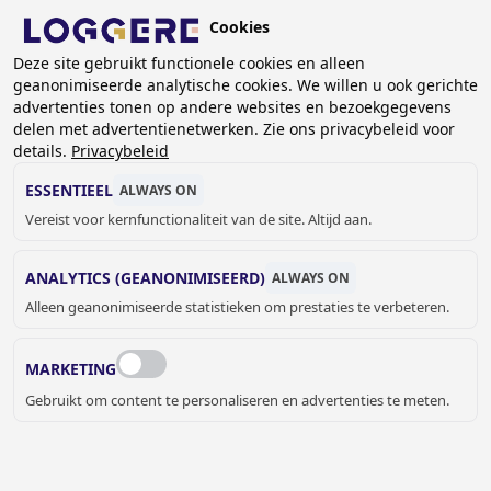
Overslaan
Cookies
en
BE (NL)
Deze site gebruikt functionele cookies en alleen
naar
geanonimiseerde analytische cookies. We willen u ook gerichte
de
KRUIMELPAD
advertenties tonen op andere websites en bezoekgegevens
inhoud
delen met advertentienetwerken. Zie ons privacybeleid voor
Home
Sanitair
Sanitaire toebehoren
gaan
details.
Privacybeleid
Overige sanitaire toebehoren
Revisieset voor magneetventiel Rubberen afdekdop
ESSENTIEEL
ALWAYS ON
(Diafragma)
Vereist voor kernfunctionaliteit van de site. Altijd aan.
REVISIESET VOOR
ANALYTICS (GEANONIMISEERD)
ALWAYS ON
Alleen geanonimiseerde statistieken om prestaties te verbeteren.
MAGNEETVENTIEL
Rubberen afdekdop (Diafragma)
MARKETING
94500001
Gebruikt om content te personaliseren en advertenties te meten.
Add to cart
€ 4,00
Quantity
OFFERTE OF MEER INFORMATIE