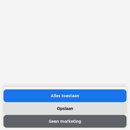
Loggere Metaalwerken N.V.
Europastraat 40
2321 Meer
(+32) 03 317 03 50
info@loggere.com
BTW/TVA: BE-0406.037.545
Openingsuren:
maandag tot en met vrijdag: 08u30 - 17u00
(onze showroom bevindt zich op deze locatie)
Neem contact met ons op
Alles toestaan
Opslaan
Geen marketing
© 2026 Loggere, Inc. All rights reserved