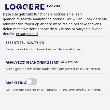
Overslaan
Cookies
en
BE (NL)
naar
Deze site gebruikt functionele cookies en alleen
geanonimiseerde analytische cookies. We willen u ook gerichte
de
KRUIMELPAD
advertenties tonen op andere websites en bezoekgegevens
inhoud
delen met advertentienetwerken. Zie ons privacybeleid voor
Home
Outlet
gaan
details.
Privacybeleid
OUTLET: RVS Stripkapstok Met dubbele haken
ESSENTIEEL
ALWAYS ON
OUTLET: RVS
Vereist voor kernfunctionaliteit van de site. Altijd aan.
STRIPKAPSTOK
ANALYTICS (GEANONIMISEERD)
ALWAYS ON
Alleen geanonimiseerde statistieken om prestaties te verbeteren.
Met dubbele haken
Add to cart
Prijs op aanvraag
Quantity
MARKETING
Gebruikt om content te personaliseren en advertenties te meten.
OFFERTE OF MEER INFORMATIE
AANVRAGEN