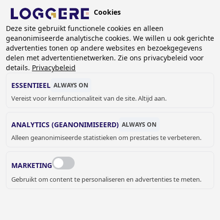
Overslaan
Cookies
en
BE (NL)
naar
Deze site gebruikt functionele cookies en alleen
geanonimiseerde analytische cookies. We willen u ook gerichte
de
KRUIMELPAD
advertenties tonen op andere websites en bezoekgegevens
inhoud
delen met advertentienetwerken. Zie ons privacybeleid voor
Home
Sanitair
Douches en baden
Douchekoppen
gaan
details.
Privacybeleid
Muurdouchekop Easy
ESSENTIEEL
ALWAYS ON
MUURDOUCHEKOP
Vereist voor kernfunctionaliteit van de site. Altijd aan.
Easy
ANALYTICS (GEANONIMISEERD)
ALWAYS ON
9600100
Alleen geanonimiseerde statistieken om prestaties te verbeteren.
Debiet:
MARKETING
Gebruikt om content te personaliseren en advertenties te meten.
€ 114,00