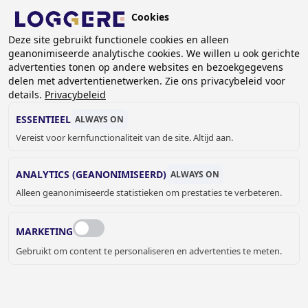
Overslaan
Cookies
en
BE (NL)
naar
Deze site gebruikt functionele cookies en alleen
geanonimiseerde analytische cookies. We willen u ook gerichte
de
KRUIMELPAD
advertenties tonen op andere websites en bezoekgegevens
inhoud
delen met advertentienetwerken. Zie ons privacybeleid voor
Home
Sanitair
Wastafels
Inbouwwastafels
gaan
details.
Privacybeleid
Inbouwwasbak Clean
ESSENTIEEL
ALWAYS ON
INBOUWWASBAK
Vereist voor kernfunctionaliteit van de site. Altijd aan.
Clean
ANALYTICS (GEANONIMISEERD)
ALWAYS ON
133203
Alleen geanonimiseerde statistieken om prestaties te verbeteren.
Add to cart
€ 112,00
Quantity
MARKETING
OFFERTE OF MEER INFORMATIE
Gebruikt om content te personaliseren en advertenties te meten.
AANVRAGEN