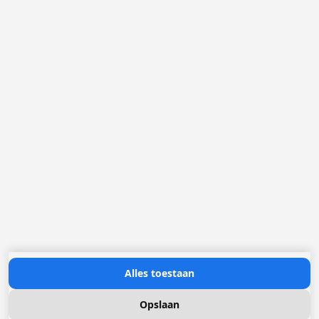
België
Nederland
Frankrijk
Duitsland
Loggere Metaalwerken N.V.
Europastraat 40
2321 Meer
(+32) 03 317 03 50
info@loggere.com
BTW/TVA: BE-0406.037.545
Openingsuren:
maandag tot en met vrijdag: 08u30 - 17u00
(onze showroom bevindt zich op deze locatie)
Neem contact met ons op
Alles toestaan
Opslaan