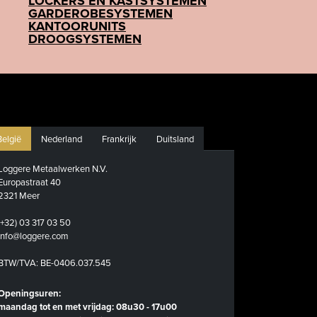
LOCKERS EN KASTSYSTEMEN
GARDEROBESYSTEMEN
KANTOORUNITS
DROOGSYSTEMEN
België
Nederland
Frankrijk
Duitsland
Loggere Metaalwerken N.V.
Europastraat 40
2321 Meer
(+32) 03 317 03 50
info@loggere.com
BTW/TVA: BE-0406.037.545
Openingsuren:
maandag tot en met vrijdag: 08u30 - 17u00