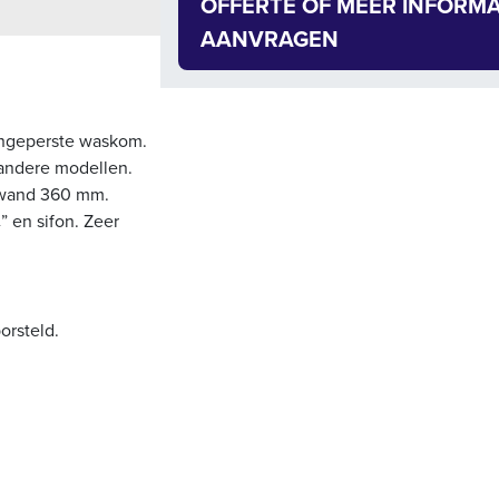
OFFERTE OF MEER INFORMA
AANVRAGEN
ingeperste waskom.
 andere modellen.
atwand 360 mm.
” en sifon. Zeer
orsteld.