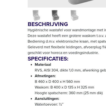
BESCHRIJVING
Hygiënische wastafel voor wandmontage met 
Deze wastafel heeft een grotere waskom t.o.v.
Bediening d.m.v. elektronische kraan, met sp
Geleverd met flexibele leidingen, afvoerplug 1¼
geschikt voor horeca en voedingsindustrie.
SPECIFICATIES:
Materiaal
RVS, AISI 304, dikte 1,0 mm, afwerking geb
Afmetingen:
B 460 x D 400 x H 560 mm
Waskom: B 400 x D 135 x H 325 mm
Hoogte spatscherm: 360 mm (25 mm dik)
Aansluitingen:
Watertoevoer: ½”