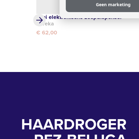
Geen marketing
Mini elektronische zeepdispenser
Eureka
€ 62,00
HAARDROGER