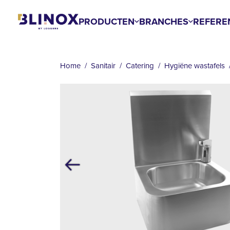
Overslaan
en
PRODUCTEN
BRANCHES
REFERE
naar
de
KRUIMELPAD
inhoud
Home
Sanitair
Catering
Hygiëne wastafels
gaan
Vorige