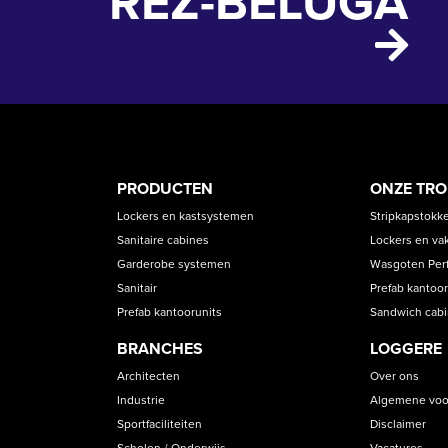
REZ-BELUGA
PRODUCT
ASS
PRODUCTEN
ONZE TR
CATEGORIES
Lockers en kastsystemen
Stripkapstokk
Sanitaire cabines
Lockers en va
Garderobe systemen
Wasgoten Perfe
Sanitair
Prefab kantoor
Prefab kantoorunits
Sandwich cab
BRANCHES
LOGGERE
Architecten
Over ons
Industrie
Algemene voo
Sportfaciliteiten
Disclaimer