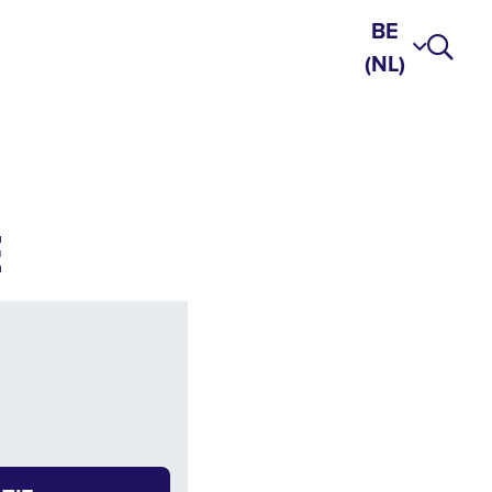
BE
(NL)
E