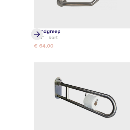
Handgreep
135° - kort
€ 64,00