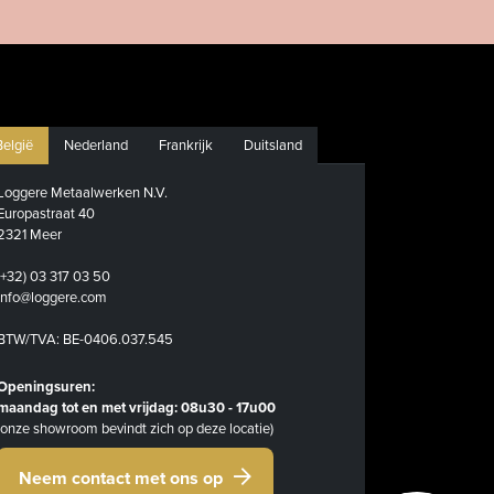
België
Nederland
Frankrijk
Duitsland
Loggere Metaalwerken N.V.
Europastraat 40
2321 Meer
(+32) 03 317 03 50
info@loggere.com
BTW/TVA: BE-0406.037.545
Openingsuren:
maandag tot en met vrijdag: 08u30 - 17u00
(onze showroom bevindt zich op deze locatie)
Neem contact met ons op