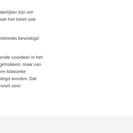
elijker zijn om
kan het toilet ook
chtstreeks bevestigd
mende voordeel in het
pgetrokken, maar van
een klassieke
stigd worden. Dat
ooit voor.