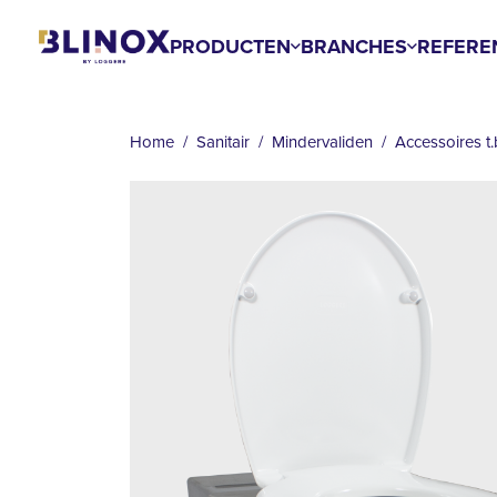
Overslaan
en
PRODUCTEN
BRANCHES
REFERE
naar
KRUIMELPAD
de
inhoud
Home
Sanitair
Mindervaliden
Accessoires t.
gaan