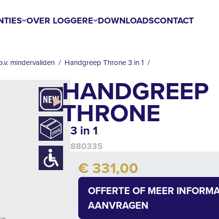
NTIES
OVER LOGGERE
DOWNLOADS
CONTACT
b.v. mindervaliden
Handgreep Throne 3 in 1
HANDGREEP
THRONE
3 in 1
880335
Add to cart
€ 331,00
Quantity
OFFERTE OF MEER INFORMA
AANVRAGEN