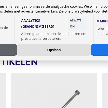
l
 beide zijkanten van
kies en alleen geanonimiseerde analytische cookies. We willen u oo
 delen met advertentienetwerken. Zie ons privacybeleid voor deta
ANALYTICS
ALWAYS
MARKE
(GEANONIMISEERD)
ON
van de
Gebrui
Alleen geanonimiseerde statistieken om
en adv
prestaties te verbeteren.
Opslaan
TIKELEN