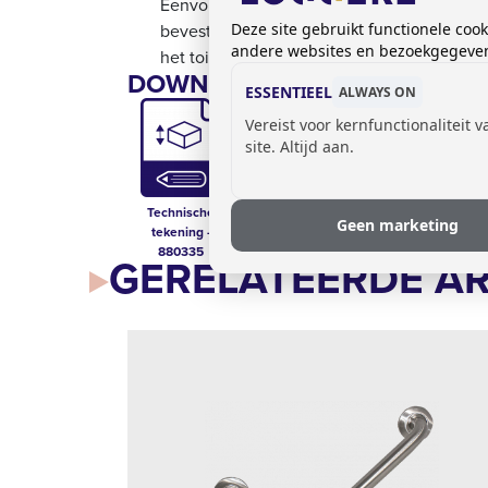
Eenvoudige bevestiging aan de 2 Toilet
-bri
bevestigingspunten en middels bouten
aan
Deze site gebruikt functionele coo
andere websites en bezoekgegevens
het toilet.
DOWNLOADS:
ESSENTIEEL
ALWAYS ON
Vereist voor kernfunctionaliteit 
site. Altijd aan.
Technische
Prijslijst sanitair
Technische Fiche
Geen marketing
tekening -
- 880335
880335
GERELATEERDE AR