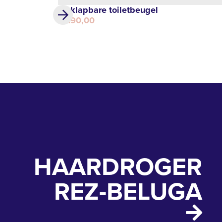
Opklapbare toiletbeugel
€ 190,00
HAARDROGER
REZ-BELUGA