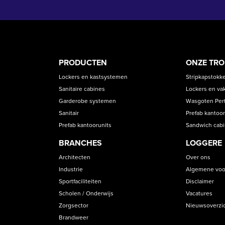
PRODUCT
ASS
PRODUCTEN
ONZE TR
CATEGORIES
Lockers en kastsystemen
Stripkapstokk
Sanitaire cabines
Lockers en va
Garderobe systemen
Wasgoten Perfe
Sanitair
Prefab kantoor
Prefab kantoorunits
Sandwich cab
BRANCHES
LOGGERE
Architecten
Over ons
Industrie
Algemene voo
Sportfaciliteiten
Disclaimer
Scholen / Onderwijs
Vacatures
Zorgsector
Nieuwsoverzi
Brandweer