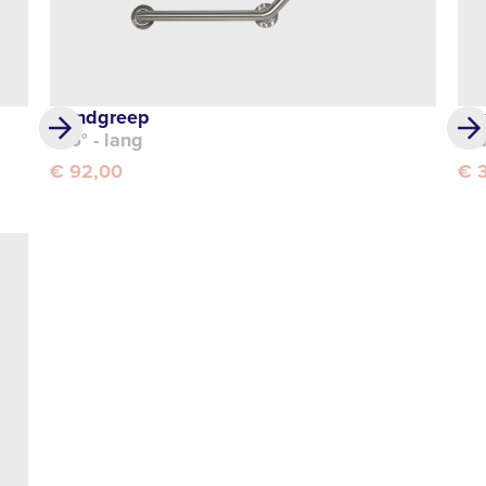
Handgreep
Ha
135° - lang
St
€ 92,00
€ 