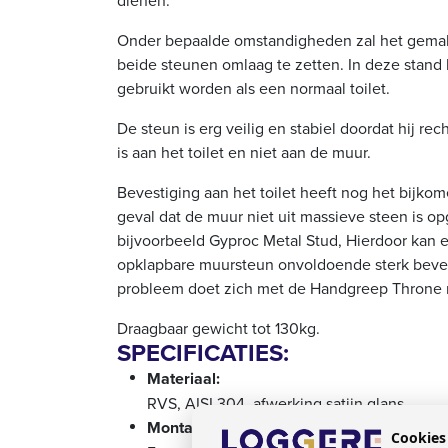
Onder bepaalde omstandigheden zal het gemakk
beide steunen omlaag te zetten. In deze stand 
gebruikt worden als een normaal toilet.
De steun is erg veilig en stabiel doordat hij re
is aan het toilet en niet aan de muur.
Bevestiging aan het toilet heeft nog het bijko
geval dat de muur niet uit massieve steen is o
bijvoorbeeld Gyproc Metal Stud, Hierdoor kan 
opklapbare muursteun onvoldoende sterk beve
probleem doet zich met de Handgreep Throne n
Draagbaar gewicht tot 130kg.
SPECIFICATIES:
Materiaal:
RVS, AISI 304, afwerking satijn glans.
Montage:
Cookies