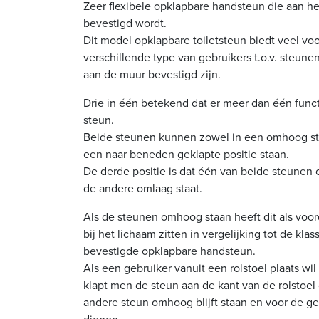
Zeer flexibele opklapbare handsteun die aan het
bevestigd wordt.
Dit model opklapbare toiletsteun biedt veel vo
verschillende type van gebruikers t.o.v. steune
aan de muur bevestigd zijn.
Drie in één betekend dat er meer dan één funct
steun.
Beide steunen kunnen zowel in een omhoog sta
een naar beneden geklapte positie staan.
De derde positie is dat één van beide steunen 
de andere omlaag staat.
Als de steunen omhoog staan heeft dit als voor
bij het lichaam zitten in vergelijking tot de kl
bevestigde opklapbare handsteun.
Als een gebruiker vanuit een rolstoel plaats wil
klapt men de steun aan de kant van de rolstoel 
andere steun omhoog blijft staan en voor de ge
dienen.