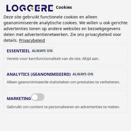
Overslaan
Cookies
en
BE (NL)
naar
Deze site gebruikt functionele cookies en alleen
geanonimiseerde analytische cookies. We willen u ook gerichte
de
KRUIMELPAD
advertenties tonen op andere websites en bezoekgegevens
inhoud
delen met advertentienetwerken. Zie ons privacybeleid voor
Home
Sanitair
Sanitaire accessoires
Bobrick
gaan
details.
Privacybeleid
Contura serie
Handdoek verdeler Contura
ESSENTIEEL
ALWAYS ON
HANDDOEK VERDELER
Vereist voor kernfunctionaliteit van de site. Altijd aan.
Contura
ANALYTICS (GEANONIMISEERD)
ALWAYS ON
840025
Alleen geanonimiseerde statistieken om prestaties te verbeteren.
Add to cart
€ 237,00
Quantity
MARKETING
OFFERTE OF MEER INFORMATIE
Gebruikt om content te personaliseren en advertenties te meten.
AANVRAGEN