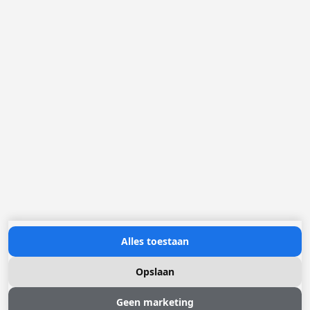
Loggere Metaalwerken N.V.
Europastraat 40
2321 Meer
(+32) 03 317 03 50
info@loggere.com
BTW/TVA: BE-0406.037.545
Openingsuren:
maandag tot en met vrijdag: 08u30 - 17u00
(onze showroom bevindt zich op deze locatie)
Neem contact met ons op
Alles toestaan
Opslaan
Geen marketing
© 2026 Loggere, Inc. All rights reserved