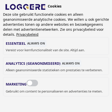
Overslaan
Cookies
en
BE (NL)
naar
Deze site gebruikt functionele cookies en alleen
geanonimiseerde analytische cookies. We willen u ook gerichte
de
KRUIMELPAD
advertenties tonen op andere websites en bezoekgegevens
inhoud
delen met advertentienetwerken. Zie ons privacybeleid voor
Home
Sanitair
Sanitaire accessoires
gaan
details.
Privacybeleid
Diverse accessoires
Dubbele kledinghaak Creativ
ESSENTIEEL
ALWAYS ON
DUBBELE KLEDINGHAAK
Vereist voor kernfunctionaliteit van de site. Altijd aan.
Creativ
ANALYTICS (GEANONIMISEERD)
ALWAYS ON
870331
Alleen geanonimiseerde statistieken om prestaties te verbeteren.
Add to cart
€ 25,00
Quantity
MARKETING
OFFERTE OF MEER INFORMATIE
Gebruikt om content te personaliseren en advertenties te meten.
AANVRAGEN