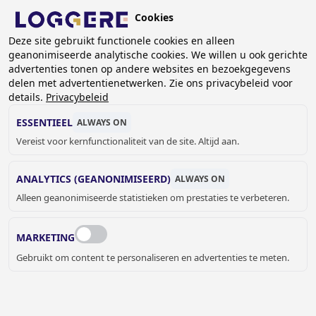
Overslaan
Cookies
en
BE (NL)
Deze site gebruikt functionele cookies en alleen
naar
geanonimiseerde analytische cookies. We willen u ook gerichte
de
KRUIMELPAD
advertenties tonen op andere websites en bezoekgegevens
inhoud
delen met advertentienetwerken. Zie ons privacybeleid voor
Home
Sanitair
Sanitaire accessoires
Proox Zero
gaan
details.
Privacybeleid
Combinatie verborgen handdoek- en zeepdispenser ZERO
ESSENTIEEL
ALWAYS ON
COMBINATIE
Vereist voor kernfunctionaliteit van de site. Altijd aan.
VERBORGEN HANDDOEK-
ANALYTICS (GEANONIMISEERD)
ALWAYS ON
Alleen geanonimiseerde statistieken om prestaties te verbeteren.
EN ZEEPDISPENSER
ZERO
MARKETING
871611
Gebruikt om content te personaliseren en advertenties te meten.
Add to cart
Prijs op aanvraag
Quantity
OFFERTE OF MEER INFORMATIE