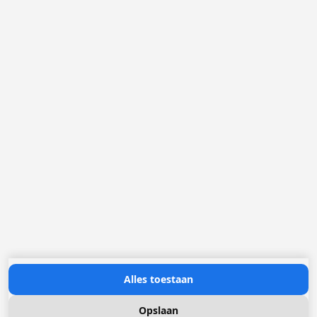
België
Nederland
Frankrijk
Duitsland
Loggere Metaalwerken N.V.
Europastraat 40
2321 Meer
(+32) 03 317 03 50
info@loggere.com
BTW/TVA: BE-0406.037.545
Openingsuren:
maandag tot en met vrijdag: 08u30 - 17u00
(onze showroom bevindt zich op deze locatie)
Neem contact met ons op
Alles toestaan
Opslaan