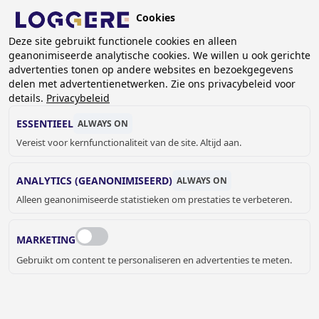
Overslaan
Cookies
en
BE (NL)
naar
Deze site gebruikt functionele cookies en alleen
geanonimiseerde analytische cookies. We willen u ook gerichte
de
KRUIMELPAD
advertenties tonen op andere websites en bezoekgegevens
inhoud
delen met advertentienetwerken. Zie ons privacybeleid voor
Home
Sanitair
Sanitaire toebehoren
gaan
details.
Privacybeleid
Afvoersets & Pluggen
Afvoerplug Easy VII met overloop, stop, ketting en zonder
ESSENTIEEL
ALWAYS ON
sifon
Vereist voor kernfunctionaliteit van de site. Altijd aan.
AFVOERPLUG EASY VII
ANALYTICS (GEANONIMISEERD)
ALWAYS ON
met overloop, stop, ketting en zonder
Alleen geanonimiseerde statistieken om prestaties te verbeteren.
sifon
MARKETING
970305
Add to cart
Gebruikt om content te personaliseren en advertenties te meten.
€ 19,00
Quantity
OFFERTE OF MEER INFORMATIE