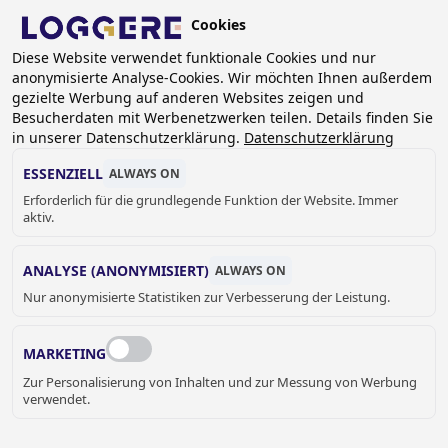
Skip
Cookies
to
DE
Diese Website verwendet funktionale Cookies und nur
main
anonymisierte Analyse-Cookies. Wir möchten Ihnen außerdem
content
gezielte Werbung auf anderen Websites zeigen und
Besucherdaten mit Werbenetzwerken teilen. Details finden Sie
in unserer Datenschutzerklärung.
Datenschutzerklärung
URINALRINNE
ESSENZIELL
ALWAYS ON
Erforderlich für die grundlegende Funktion der Website. Immer
aktiv.
BREADCRUMB
Home
Sanitär
WC und Urinale
Urinalrinne
ANALYSE (ANONYMISIERT)
ALWAYS ON
Nur anonymisierte Statistiken zur Verbesserung der Leistung.
Loggere bietet sowohl hängende als auch stehende
Urinalrinnen an. Die stehenden Urinalrinnen werden auf
MARKETING
den Boden gestellt, haben verdeckte Spülrohre und der
Zur Personalisierung von Inhalten und zur Messung von Werbung
Abfluss wird entweder links, rechts oder in der Mitte
verwendet.
platziert. Die Urinale sind in verschiedenen Längen
erhältlich und werden meist auf öffentlichen Plätzen und in