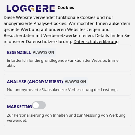
Skip
Cookies
to
DE
main
Diese Website verwendet funktionale Cookies und nur
anonymisierte Analyse-Cookies. Wir möchten Ihnen außerdem
content
gezielte Werbung auf anderen Websites zeigen und
Besucherdaten mit Werbenetzwerken teilen. Details finden Sie
in unserer Datenschutzerklärung.
Datenschutzerklärung
WASCHTISCHREIHE AUS
ESSENZIELL
ALWAYS ON
MINERALGUSS
Erforderlich für die grundlegende Funktion der Website. Immer
aktiv.
BREADCRUMB
ANALYSE (ANONYMISIERT)
ALWAYS ON
Home
Nur anonymisierte Statistiken zur Verbesserung der Leistung.
Sanitär
Waschtischreihe
Waschtischreihe aus Mineralguss
MARKETING
MEHRFACH-MINERALGUSS-
Zur Personalisierung von Inhalten und zur Messung von Werbung
WASCHTISCHE
verwendet.
Die Produktgruppe „Waschtischreihe“ umfasst alle