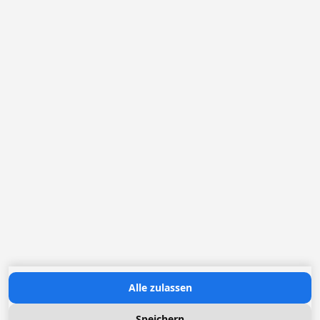
Deutschland
Belgien
Die Niederlande
Frankreich
Loggere Metaalwerken N.V.
Europastraat 40
2321 Meer
+49 (0) 30 83 03 25 09
ynuernberger@loggere.com
Ansprechpartnerin Frau Yvonne Nürnberger
MwSt: BE-0406.037.545
Öffnungszeiten:
Montag bis Freitag: 08h30 - 17h00
Contact us
Alle zulassen
Speichern