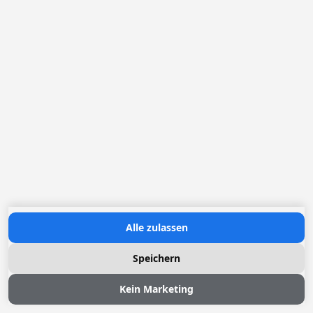
Loggere Metaalwerken N.V.
Europastraat 40
2321 Meer
+49 (0) 30 83 03 25 09
ynuernberger@loggere.com
Ansprechpartnerin Frau Yvonne Nürnberger
MwSt: BE-0406.037.545
Öffnungszeiten:
Montag bis Freitag: 08h30 - 17h00
Contact us
Alle zulassen
Speichern
Kein Marketing
© 2026 Loggere, Inc. All rights reserved