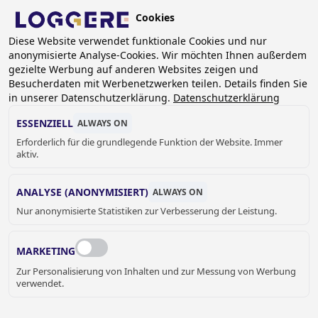
Skip
Cookies
to
DE
main
Diese Website verwendet funktionale Cookies und nur
anonymisierte Analyse-Cookies. Wir möchten Ihnen außerdem
content
BREADCRUMB
gezielte Werbung auf anderen Websites zeigen und
Besucherdaten mit Werbenetzwerken teilen. Details finden Sie
Home
Kontakt
in unserer Datenschutzerklärung.
Datenschutzerklärung
KONTAKT
ESSENZIELL
ALWAYS ON
Erforderlich für die grundlegende Funktion der Website. Immer
aktiv.
Vorname / Nachname
ANALYSE (ANONYMISIERT)
ALWAYS ON
Nur anonymisierte Statistiken zur Verbesserung der Leistung.
MARKETING
Unternehmen/Organisation
Zur Personalisierung von Inhalten und zur Messung von Werbung
verwendet.