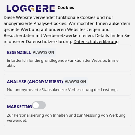
Skip
Cookies
to
DE
main
Diese Website verwendet funktionale Cookies und nur
anonymisierte Analyse-Cookies. Wir möchten Ihnen außerdem
content
gezielte Werbung auf anderen Websites zeigen und
Besucherdaten mit Werbenetzwerken teilen. Details finden Sie
in unserer Datenschutzerklärung.
Datenschutzerklärung
EINZELWASCHTISCH
ESSENZIELL
ALWAYS ON
BODENSTEHEND
Erforderlich für die grundlegende Funktion der Website. Immer
aktiv.
BREADCRUMB
ANALYSE (ANONYMISIERT)
ALWAYS ON
Home
Nur anonymisierte Statistiken zur Verbesserung der Leistung.
Sanitär
Waschtische
Einzelwaschtisch bodenstehend
MARKETING
EINZELWASCHTISCH
Zur Personalisierung von Inhalten und zur Messung von Werbung
BODENSTEHEND – ROBUST &
verwendet.
WANDBEFESTIGT