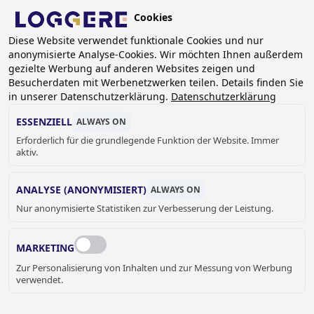
Skip
Cookies
to
DE
main
Diese Website verwendet funktionale Cookies und nur
anonymisierte Analyse-Cookies. Wir möchten Ihnen außerdem
content
gezielte Werbung auf anderen Websites zeigen und
Besucherdaten mit Werbenetzwerken teilen. Details finden Sie
in unserer Datenschutzerklärung.
Datenschutzerklärung
INDUSTRIE
ESSENZIELL
ALWAYS ON
Erforderlich für die grundlegende Funktion der Website. Immer
aktiv.
BREADCRUMB
Home
Sanitär
Industrie
ANALYSE (ANONYMISIERT)
ALWAYS ON
Nur anonymisierte Statistiken zur Verbesserung der Leistung.
INDUSTRIE
Die Produktgruppe „Industrie“ bietet spezialisierte Produkte
MARKETING
mit einem klaren praktischen Nutzen, die besonders für
Zur Personalisierung von Inhalten und zur Messung von Werbung
Industrieunternehmen, den Lebensmittelsektor und die
verwendet.
Feuerwehr von Interesse sind. Diese Produkte zeichnen
sich durch ihre Funktionalität und Vielseitigkeit aus und