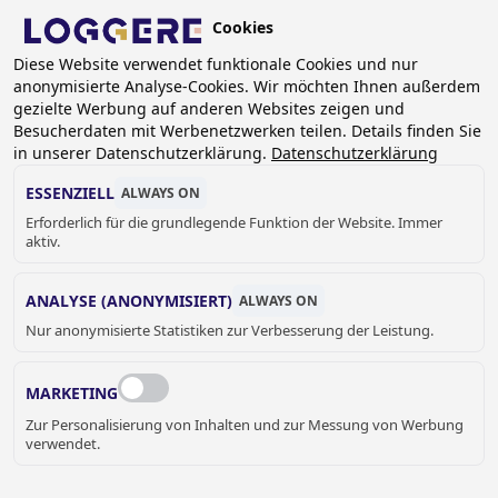
Skip
Cookies
to
DE
main
Diese Website verwendet funktionale Cookies und nur
anonymisierte Analyse-Cookies. Wir möchten Ihnen außerdem
content
BREADCRUMB
gezielte Werbung auf anderen Websites zeigen und
Besucherdaten mit Werbenetzwerken teilen. Details finden Sie
Home
Schließfach- und Schranksysteme
in unserer Datenschutzerklärung.
Datenschutzerklärung
Garderobenschränke
Garderobenschrank DLM 731/II
ESSENZIELL
ALWAYS ON
GARDEROBENSCHRANK
Erforderlich für die grundlegende Funktion der Website. Immer
aktiv.
DLM 731/II
ANALYSE (ANONYMISIERT)
ALWAYS ON
Farbe des Gehäuses
Nur anonymisierte Statistiken zur Verbesserung der Leistung.
Ral 7035 - Hellgrau
MARKETING
Farbe der Türen
Zur Personalisierung von Inhalten und zur Messung von Werbung
verwendet.
RAL 7035 - Hellgrau