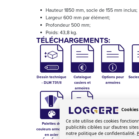
Hauteur 1850 mm, socle de 155 mm inclus;
Largeur 600 mm par élément;
Profondeur 500 mm;
Poids: 43,8 kg.
TÉLÉCHARGEMENTS:
Dessin technique
Catalogue
Options pour
Socle
- DLM 731/II
casiers et
armoires
armoires
Cookies
Ce site utilise des cookies foncti
Palettes de
Certificat
publicités ciblées sur d’autres sit
couleurs armoires
d'armoires
notre politique de confidentialité.
P
en acier