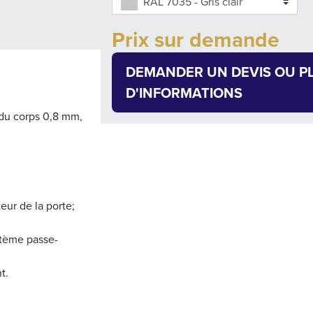
RAL 7035 - Gris clair
Add to cart
Prix sur demande
Quantity
DEMANDER UN DEVIS OU P
D'INFORMATIONS
 du corps 0,8 mm,
eur de la porte;
stème passe-
t.