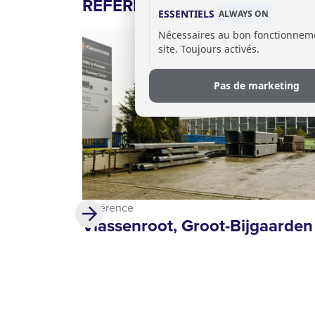
RÉFÉRENCES AVEC CE PRODU
ESSENTIELS
ALWAYS ON
Nécessaires au bon fonctionnem
site. Toujours activés.
Pas de marketing
Référence
Vlassenroot, Groot-Bijgaarden