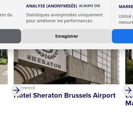
IT :
ANALYSE (ANONYMISÉE)
ALWAYS ON
MARKE
ent du
Statistiques anonymisées uniquement
Utilisé
pour améliorer les performances.
mesurer
Enregistrer
Référence
Réf
Hôtel Sheraton Brussels Airport
éc
Ma