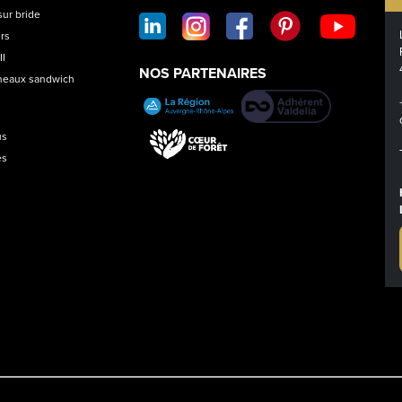
SOCIAL
ur bride
FOOTER
ers
II
NOS PARTENAIRES
neaux sandwich
us
es