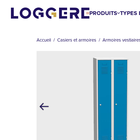
Aller
au
PRODUITS
TYPES 
contenu
FIL
principal
D'ARIANE
Accueil
Casiers et armoires
Armoires vestiaire
Précédent