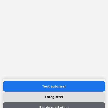
France
Pays-Bas
Belgique
Allemagne
Loggere France Sarl. F
Rue Jean Sebastien BACH 16
42000 Saint-Etienne
+(33) 04 77 022 400
office@loggere.com
TVA: FR51.302.077.995
Heures d'ouverture
Lundi au Vendredi: 08h30 - 17h00
Contactez nous
Tout autoriser
Enregistrer
Pas de marketing