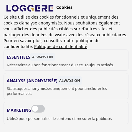
Aller
Cookies
au
FR
contenu
Ce site utilise des cookies fonctionnels et uniquement des
cookies d’analyse anonymisés. Nous souhaitons également
principal
FIL
vous afficher des publicités ciblées sur d’autres sites et
partager des données de visite avec des réseaux publicitaires.
D'ARIANE
Accueil
Références
Hôtel Sheraton Brussels Airport
Pour en savoir plus, consultez notre politique de
confidentialité.
Politique de confidentialité
HÔTEL SHERATON
ESSENTIELS
ALWAYS ON
BRUSSELS AIRPORT
Nécessaires au bon fonctionnement du site. Toujours activés.
ANALYSE (ANONYMISÉE)
ALWAYS ON
Statistiques anonymisées uniquement pour améliorer les
performances.
MARKETING
Utilisé pour personnaliser le contenu et mesurer la publicité.