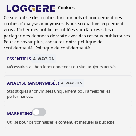
Aller
Cookies
au
FR
contenu
Ce site utilise des cookies fonctionnels et uniquement des
cookies d’analyse anonymisés. Nous souhaitons également
principal
vous afficher des publicités ciblées sur d’autres sites et
partager des données de visite avec des réseaux publicitaires.
Pour en savoir plus, consultez notre politique de
POUBELLES
confidentialité.
Politique de confidentialité
ESSENTIELS
ALWAYS ON
Nécessaires au bon fonctionnement du site. Toujours activés.
FIL
D'ARIANE
Accueil
Sanitaire
Accessoires sanitaire
Poubelles
ANALYSE (ANONYMISÉE)
ALWAYS ON
Statistiques anonymisées uniquement pour améliorer les
Les poubelles Loggere sont disponibles dans toutes les
performances.
formes et dans toutes les tailles. Le client pourra ainsi
choisir entre la collection Proox, le comby poubelle-
MARKETING
distributeur de serviettes Contura et un grand nombre
Utilisé pour personnaliser le contenu et mesurer la publicité.
d'articles de la gamme Easy. Convient à toutes les
utilisations.