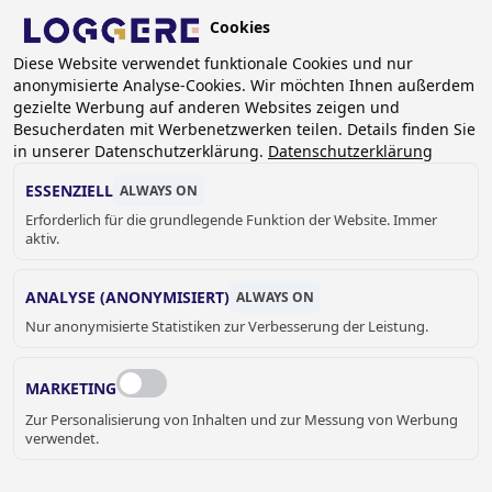
Skip
Cookies
to
DE
main
Diese Website verwendet funktionale Cookies und nur
anonymisierte Analyse-Cookies. Wir möchten Ihnen außerdem
content
gezielte Werbung auf anderen Websites zeigen und
Besucherdaten mit Werbenetzwerken teilen. Details finden Sie
in unserer Datenschutzerklärung.
Datenschutzerklärung
OVALO
ESSENZIELL
ALWAYS ON
Erforderlich für die grundlegende Funktion der Website. Immer
aktiv.
BREADCRUMB
Home
Sanitär
Waschtischreihe
ANALYSE (ANONYMISIERT)
ALWAYS ON
Waschtischreihe aus Mineralguss
Ovalo
Nur anonymisierte Statistiken zur Verbesserung der Leistung.
Der Ovalo ist, wie der Name schon sagt, ein ovalförmiges
MARKETING
Becken.
Zur Personalisierung von Inhalten und zur Messung von Werbung
verwendet.