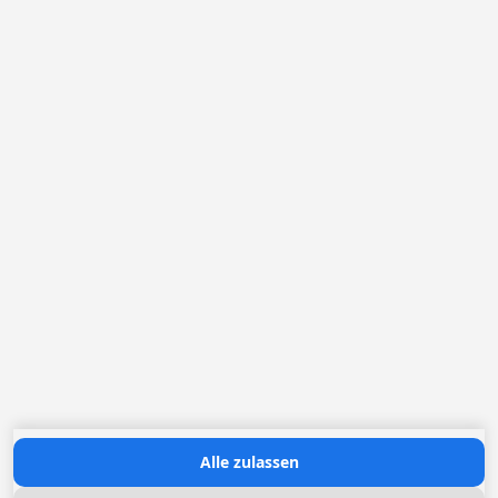
Deutschland
Belgien
Die Niederlande
Frankreich
Loggere Metaalwerken N.V.
Europastraat 40
2321 Meer
+49 (0) 30 83 03 25 09
ynuernberger@loggere.com
Ansprechpartnerin Frau Yvonne Nürnberger
MwSt: BE-0406.037.545
Öffnungszeiten:
Montag bis Freitag: 08h30 - 17h00
Contact us
Alle zulassen