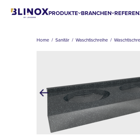
Skip
to
PRODUKTE
BRANCHEN
REFEREN
main
content
BREADCRUMB
Home
Sanitär
Waschtischreihe
Waschtischre
Previous