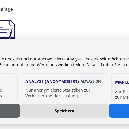
nfrage
geformular -
chbecken
ale Cookies und nur anonymisierte Analyse-Cookies. Wir möchten
aus
esucherdaten mit Werbenetzwerken teilen. Details finden Sie in 
ymerbeton
ANALYSE (ANONYMISIERT)
ALWAYS ON
MARKE
de
Nur anonymisierte Statistiken zur
Zur Pe
v.
Verbesserung der Leistung.
zur Me
Speichern