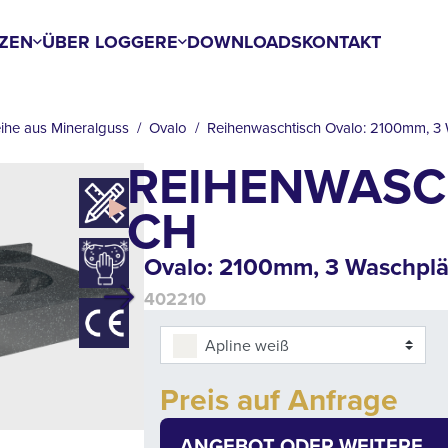
ZEN
ÜBER LOGGERE
DOWNLOADS
KONTAKT
ihe aus Mineralguss
Ovalo
Reihenwaschtisch Ovalo: 2100mm, 3
REIHENWASC
CH
Ovalo: 2100mm, 3 Waschplä
402210
Next
Apline weiß
Add to cart
Preis auf Anfrage
Quantity
ANGEBOT ODER WEITERE