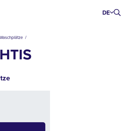
DE
 Waschplätze
HTIS
tze