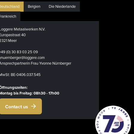
Deutschland
Belgien
Die Niederlande
Frankreich
Loggere Metaalwerken N.V.
Europastraat 40
2321 Meer
+49 (0) 30 83 03 25 09
ynuernberger@loggere.com
Ansprechpartnerin Frau Yvonne Nürnberger
MwSt: BE-0406.037.545
Öffnungszeiten:
Montag bis Freitag: 08h30 - 17h00
Contact us