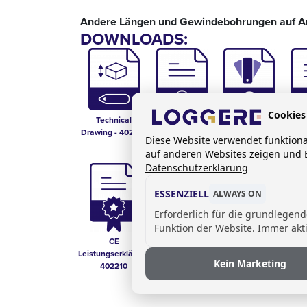
Andere Längen und Gewindebohrungen auf A
DOWNLOADS:
Cookies
Technical
Edelstahl
Farbkarte
Anfra
Drawing - 402140
Sanitärausstattung
Polymerbeton
Was
Diese Website verwendet funktion
Loggere-Blinox
auf anderen Websites zeigen und B
2026
Pol
Datenschutzerklärung
ESSENZIELL
ALWAYS ON
Erforderlich für die grundlegen
Funktion der Website. Immer akti
Technisches
CE
Datenblatt -
Leistungserklärung
402120, 402140,
Kein Marketing
402210
402180, 402210