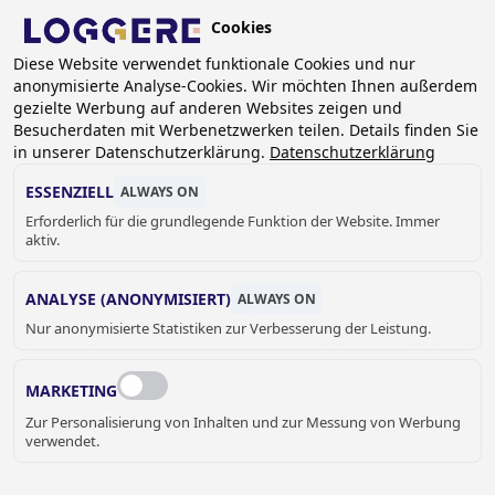
Skip
Cookies
to
DE
main
Diese Website verwendet funktionale Cookies und nur
anonymisierte Analyse-Cookies. Wir möchten Ihnen außerdem
content
BREADCRUMB
gezielte Werbung auf anderen Websites zeigen und
Besucherdaten mit Werbenetzwerken teilen. Details finden Sie
Home
Sanitär
Accessoires
verschiedene Accessoires
in unserer Datenschutzerklärung.
Datenschutzerklärung
WC-Papierersatzrollenhalter CUBICLE
ESSENZIELL
ALWAYS ON
WC-
Erforderlich für die grundlegende Funktion der Website. Immer
aktiv.
PAPIERERSATZROLLENH
ANALYSE (ANONYMISIERT)
ALWAYS ON
ALTER
Nur anonymisierte Statistiken zur Verbesserung der Leistung.
CUBICLE
MARKETING
840165
Zur Personalisierung von Inhalten und zur Messung von Werbung
Add to cart
Preis auf Anfrage
verwendet.
Quantity