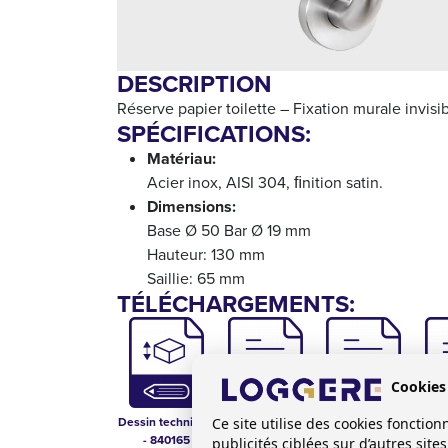
DESCRIPTION
Réserve papier toilette – Fixation murale invisib
SPÉCIFICATIONS:
Matériau:
Acier inox, AISI 304, ﬁnition satin.
Dimensions:
Base Ø 50 Bar Ø 19 mm
Hauteur: 130 mm
Saillie: 65 mm
TÉLÉCHARGEMENTS:
Cookies
Dessin technique
Catalogue
Technical Data
Manua
Ce site utilise des cookies foncti
- 840165
Sanitaire
Sheet - 840165
publicités ciblées sur d’autres sit