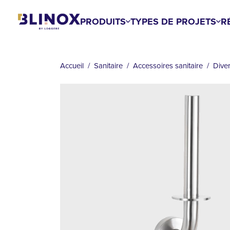
Aller
au
PRODUITS
TYPES DE PROJETS
R
contenu
principal
FIL
D'ARIANE
Accueil
Sanitaire
Accessoires sanitaire
Dive