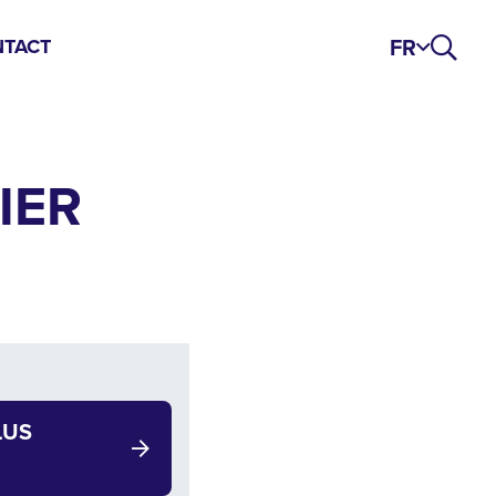
FR
TACT
IER
LUS