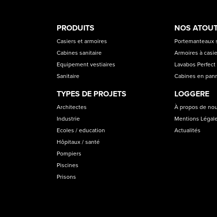
PRODUCT
ASS
PRODUITS
NOS ATOU
CATEGORIES
Casiers et armoires
Portemanteaux s
Cabines sanitaire
Armoires à casi
Equipement vestiaires
Lavabos Perfect 
Sanitaire
Cabines en pan
TYPES DE PROJETS
LOGGERE
Architectes
À propos de no
Industrie
Mentions Légal
Ecoles / education
Actualités
Hôpitaux / santé
Pompiers
Piscines
Prisons