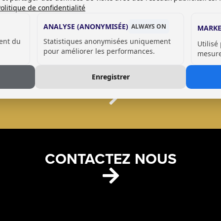
olitique de confidentialité
ANALYSE (ANONYMISÉE)
ALWAYS ON
MARKE
ent du
Statistiques anonymisées uniquement
Utilisé
pour améliorer les performances.
mesurer
VOIR NOS RÉFÉRENCES
Enregistrer
CONTACTEZ NOUS