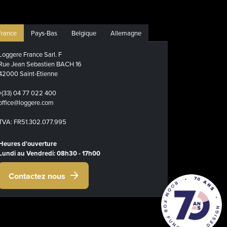
France
Pays-Bas
Belgique
Allemagne
Loggere France Sarl. F
Rue Jean Sebastien BACH 16
42000 Saint-Etienne
+(33) 04 77 022 400
office@loggere.com
TVA: FR51.302.077.995
Heures d'ouverture
Lundi au Vendredi: 08h30 - 17h00
Contactez nous