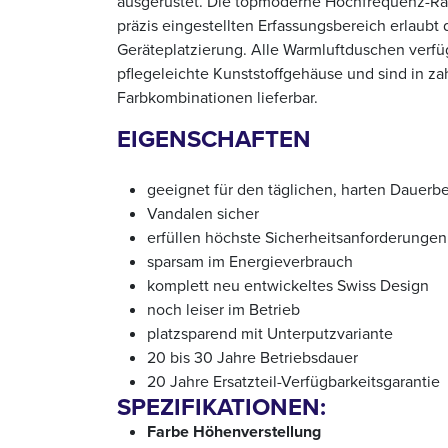
ausgerüstet. Die topmoderne Hochfrequenz-Ra
präzis eingestellten Erfassungsbereich erlaubt
Geräteplatzierung. Alle Warmluftduschen verfü
pflegeleichte Kunststoffgehäuse und sind in za
Farbkombinationen lieferbar.
EIGENSCHAFTEN
geeignet für den täglichen, harten Dauerbe
Vandalen sicher
erfüllen höchste Sicherheitsanforderungen
sparsam im Energieverbrauch
komplett neu entwickeltes Swiss Design
noch leiser im Betrieb
platzsparend mit Unterputzvariante
20 bis 30 Jahre Betriebsdauer
20 Jahre Ersatzteil-Verfügbarkeitsgarantie
SPEZIFIKATIONEN:
Farbe Höhenverstellung