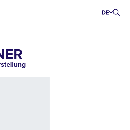
DE
NER
stellung