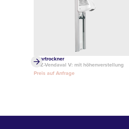
Haartrockner
REZ-Vendaval V: mit höhenverstellung
Preis auf Anfrage