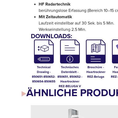
HF Radartechnik
berührungslose Erfassung (Bereich 10–15 c
Mit Zeitautomatik
Laufzeit einstellbar auf 30 Sek. bis 5 Min.
Werkseinstellung 2.5 Min.
DOWNLOADS:
Technical
Technisches
Broschüre -
Fa
Drawing -
Datenblatt -
Haartrockner
Haa
850651-850652-
850651, 850652 -
REZ-Beluga
REZ-
850654-850655
Haartrockner
REZ-BELUGA V
ÄHNLICHE PRODU