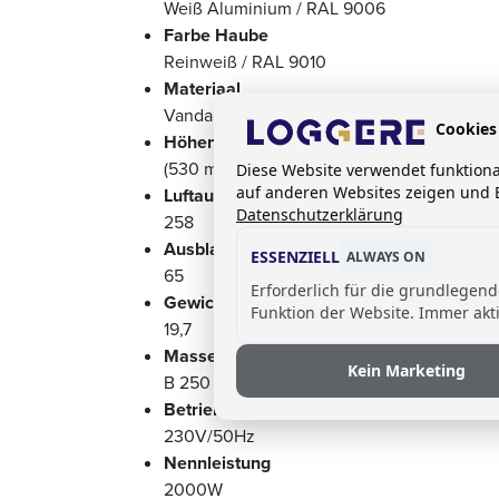
Weiß Aluminium / RAL 9006
Farbe Haube
Reinweiß / RAL 9010
Materiaal
Vandalensicheres Kunststoff-Gehäuse
Cookies
Höhenverstellung
(530 mm)
Diese Website verwendet funktion
auf anderen Websites zeigen und B
Luftausstoss m3/h
Datenschutzerklärung
258
Ausblastemperatur °C
ESSENZIELL
ALWAYS ON
65
Erforderlich für die grundlegen
Gewicht (kg)
Funktion der Website. Immer akti
19,7
Masse mm (BxHxT)
Kein Marketing
B 250 x H 1212 x T 370
Betriebsspannung
230V/50Hz
Nennleistung
2000W