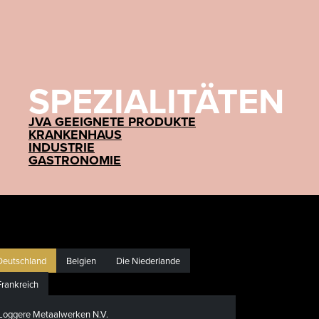
SPEZIALITÄTEN
JVA GEEIGNETE PRODUKTE
KRANKENHAUS
INDUSTRIE
GASTRONOMIE
Deutschland
Belgien
Die Niederlande
Frankreich
Loggere Metaalwerken N.V.