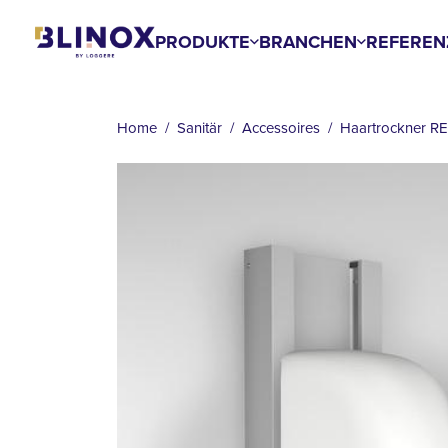
Skip
to
PRODUKTE
BRANCHEN
REFEREN
main
content
BREADCRUMB
Home
Sanitär
Accessoires
Haartrockner R