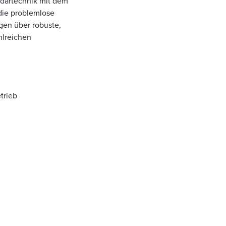
dartechnik mit dem
 die problemlose
gen über robuste,
hlreichen
trieb