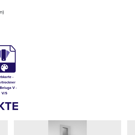
m)
rbkarte -
rtrockner
Beluga V -
V/S
KTE