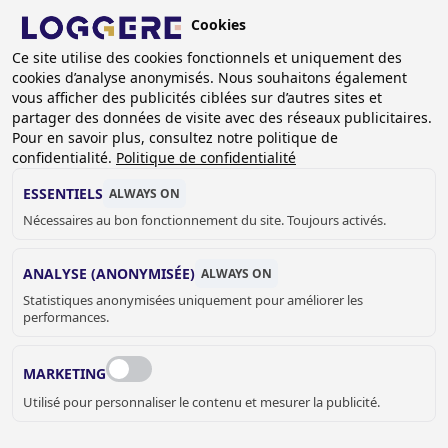
Aller
Cookies
au
FR
contenu
Ce site utilise des cookies fonctionnels et uniquement des
cookies d’analyse anonymisés. Nous souhaitons également
principal
FIL
vous afficher des publicités ciblées sur d’autres sites et
partager des données de visite avec des réseaux publicitaires.
D'ARIANE
Accueil
Sanitaire
Accessoires sanitaire
Pour en savoir plus, consultez notre politique de
Sèche-cheveux REZ-Beluga
confidentialité.
Politique de confidentialité
Sèche-cheveux REZ-Beluga V: avec réglage en hauteur
ESSENTIELS
ALWAYS ON
SÈCHE-CHEVEUX
Nécessaires au bon fonctionnement du site. Toujours activés.
REZ-Beluga V: avec réglage en hauteur
ANALYSE (ANONYMISÉE)
ALWAYS ON
850651
Statistiques anonymisées uniquement pour améliorer les
performances.
Couleur du réglage de la hauteur
MARKETING
Utilisé pour personnaliser le contenu et mesurer la publicité.
Couleur du capot