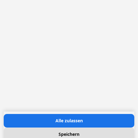
Deutschland
Belgien
Die Niederlande
Frankreich
Loggere Metaalwerken N.V.
Europastraat 40
2321 Meer
+49 (0) 30 83 03 25 09
ynuernberger@loggere.com
Ansprechpartnerin Frau Yvonne Nürnberger
MwSt: BE-0406.037.545
Öffnungszeiten:
Montag bis Freitag: 08h30 - 17h00
Contact us
Alle zulassen
Speichern