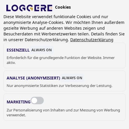
Skip
Cookies
to
DE
main
Diese Website verwendet funktionale Cookies und nur
anonymisierte Analyse-Cookies. Wir möchten Ihnen außerdem
content
BREADCRUMB
gezielte Werbung auf anderen Websites zeigen und
Besucherdaten mit Werbenetzwerken teilen. Details finden Sie
Home
REFERENZEN
in unserer Datenschutzerklärung.
Datenschutzerklärung
REFERENZEN MIT SANITÄROBJEKTEN AUS EDELSTAHL
Weinhandlung Dewit
ESSENZIELL
ALWAYS ON
Erforderlich für die grundlegende Funktion der Website. Immer
WEINHANDLUNG DEWIT,
aktiv.
OVERIJSE (BE)
ANALYSE (ANONYMISIERT)
ALWAYS ON
Nur anonymisierte Statistiken zur Verbesserung der Leistung.
MARKETING
Zur Personalisierung von Inhalten und zur Messung von Werbung
verwendet.