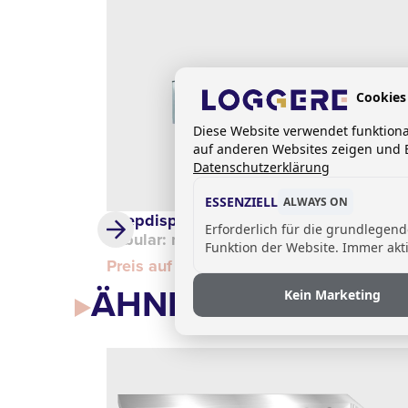
Cookies
Diese Website verwendet funktion
auf anderen Websites zeigen und B
Datenschutzerklärung
ESSENZIELL
ALWAYS ON
Zeepdispenser
Erforderlich für die grundlegen
Tubular: muurinbouw met batterijhouder
Funktion der Website. Immer akti
Preis auf Anfrage
ÄHNLICHE PRODU
Kein Marketing