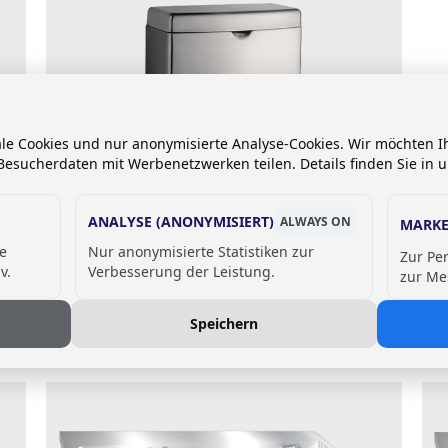
ale Cookies und nur anonymisierte Analyse-Cookies. Wir möchten
esucherdaten mit Werbenetzwerken teilen. Details finden Sie in 
ANALYSE (ANONYMISIERT)
ALWAYS ON
MARKE
Hygiene - Abfallbehälter
de
Nur anonymisierte Statistiken zur
Zur Pe
Contura
v.
Verbesserung der Leistung.
zur Me
Preis auf Anfrage
KTE
Speichern