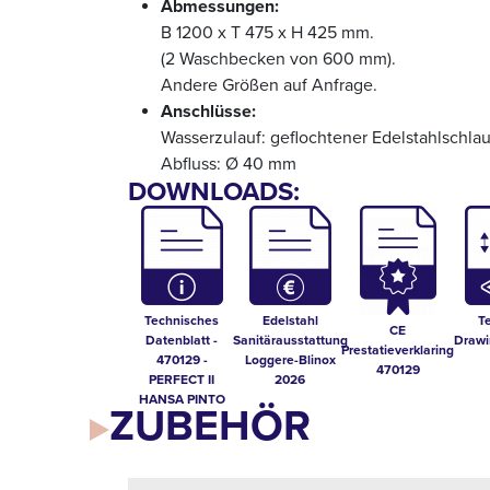
Abmessungen:
B 1200 x T 475 x H 425 mm.
(2 Waschbecken von 600 mm).
Andere Größen auf Anfrage.
Anschlüsse:
Wasserzulauf: geflochtener Edelstahlschlau
Abfluss: Ø 40 mm
DOWNLOADS:
Technisches
Edelstahl
T
CE
Datenblatt -
Sanitärausstattung
Drawi
Prestatieverklaring
470129 -
Loggere-Blinox
470129
PERFECT II
2026
HANSA PINTO
ZUBEHÖR