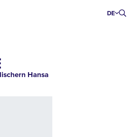
DE
E
 Mischern Hansa