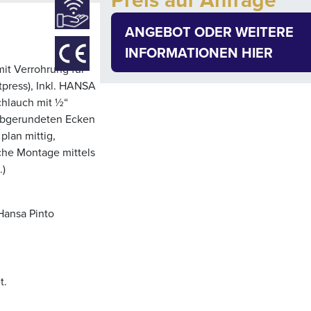
Preis auf Anfrage
ANGEBOT ODER WEITERE
INFORMATIONEN HIER
it Verrohrung für
press), Inkl. HANSA
chlauch mit ½“
 abgerundeten Ecken
plan mittig,
che Montage mittels
.)
Hansa Pinto
t.