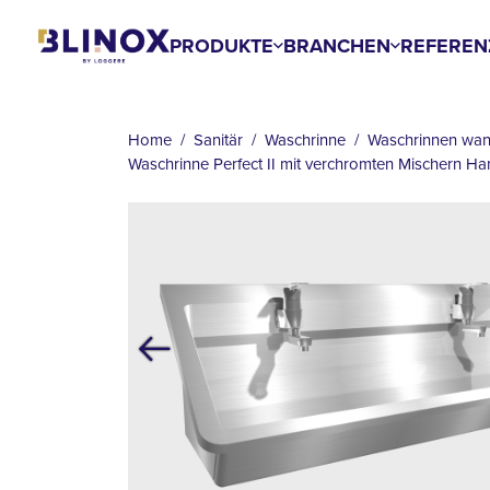
Skip
to
PRODUKTE
BRANCHEN
REFEREN
main
BREADCRUMB
content
Home
Sanitär
Waschrinne
Waschrinnen wan
Waschrinne Perfect II mit verchromten Mischern Ha
Previous