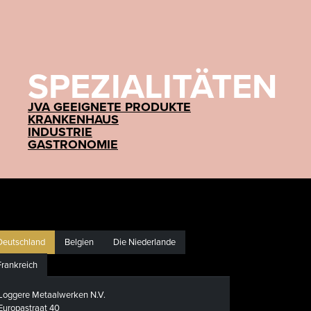
SPEZIALITÄTEN
JVA GEEIGNETE PRODUKTE
KRANKENHAUS
INDUSTRIE
GASTRONOMIE
Deutschland
Belgien
Die Niederlande
Frankreich
Loggere Metaalwerken N.V.
Europastraat 40