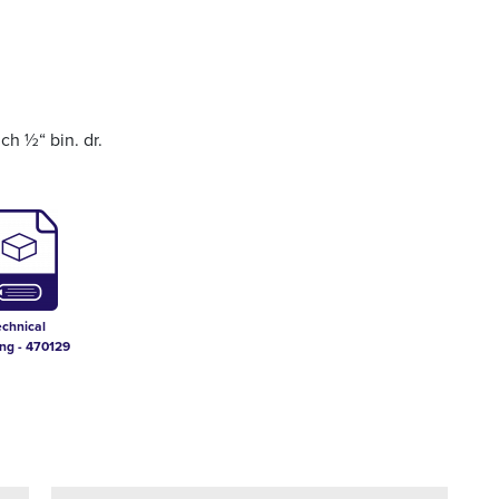
ch ½“ bin. dr.
echnical
ng - 470129