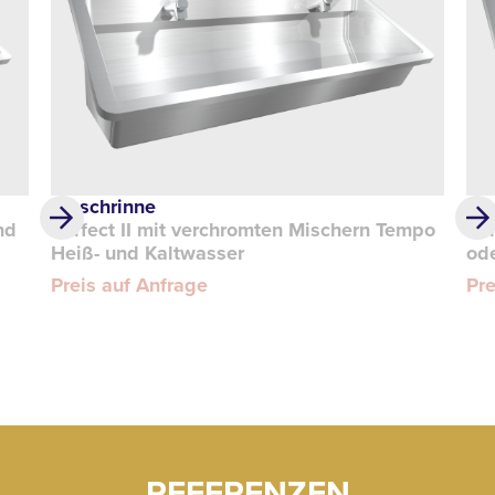
Waschrinne
Wa
nd
Perfect II mit verchromten Mischern Tempo
Per
Heiß- und Kaltwasser
ode
Preis auf Anfrage
Pre
REFERENZEN