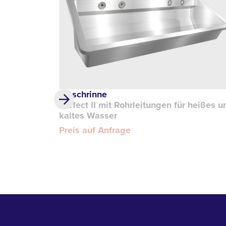
Waschrinne
Perfect II mit Rohrleitungen für heißes u
kaltes Wasser
Preis auf Anfrage