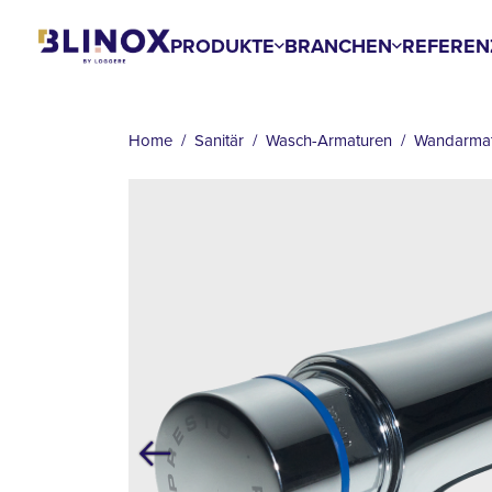
Skip
to
PRODUKTE
BRANCHEN
REFEREN
main
BREADCRUMB
content
Home
Sanitär
Wasch-Armaturen
Wandarma
Previous