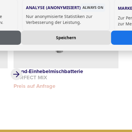
ANALYSE (ANONYMISIERT)
ALWAYS ON
MARKE
de
Nur anonymisierte Statistiken zur
Zur Pe
v.
Verbesserung der Leistung.
zur Me
Speichern
Wand-Einhebelmischbatterie
PERFECT MIX
Preis auf Anfrage