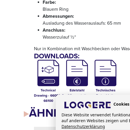
Farbe:
Blauem Ring
Abmessungen:
Ausladung des Wasserauslaufs: 65 mm
Anschluss:
Wasserzulauf ½“
Nur in Kombination mit Waschbecken oder Wasc
DOWNLOADS:
Technical
Edelstahl
Technisches
Drawing - 66000 -
Sanitärausstattung
Datenblatt -
66100
Loggere-Blinox
66000, 66100
Cookies
2026
ÄHNLICHE PRODU
Diese Website verwendet funktion
auf anderen Websites zeigen und B
Datenschutzerklärung