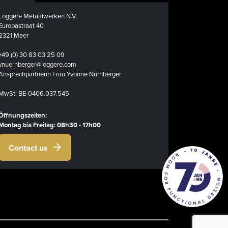
Loggere Metaalwerken N.V.
Europastraat 40
2321 Meer
+49 (0) 30 83 03 25 09
ynuernberger@loggere.com
Ansprechpartnerin Frau Yvonne Nürnberger
MwSt: BE-0406.037.545
Öffnungszeiten:
Montag bis Freitag: 08h30 - 17h00
Contact us