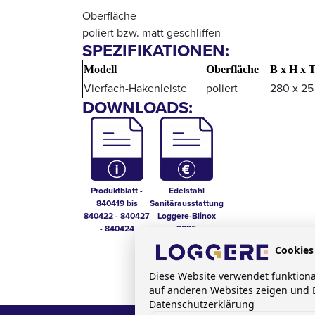
Oberfläche
poliert bzw. matt geschliffen
SPEZIFIKATIONEN:
Modell
Oberfläche
B x H x 
Vierfach-Hakenleiste
poliert
280 x 25
DOWNLOADS:
Produktblatt -
Edelstahl
840419 bis
Sanitärausstattung
840422 - 840427
Loggere-Blinox
- 840424
2026
Cookies
Diese Website verwendet funktion
auf anderen Websites zeigen und B
Datenschutzerklärung