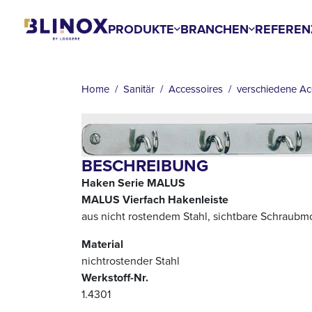
Skip
to
PRODUKTE
BRANCHEN
REFEREN
main
BREADCRUMB
content
Home
Sanitär
Accessoires
verschiedene Ac
BESCHREIBUNG
Haken Serie MALUS
MALUS Vierfach Hakenleiste
aus nicht rostendem Stahl, sichtbare Schraub
Material
nichtrostender Stahl
Werkstoff-Nr.
1.4301