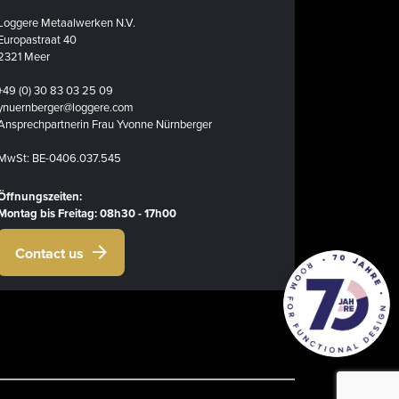
Loggere Metaalwerken N.V.
Europastraat 40
2321 Meer
+49 (0) 30 83 03 25 09
ynuernberger@loggere.com
Ansprechpartnerin Frau Yvonne Nürnberger
MwSt: BE-0406.037.545
Öffnungszeiten:
Montag bis Freitag: 08h30 - 17h00
Contact us