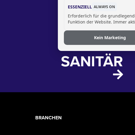
ESSENZIELL
ALWAYS ON
Erforderlich für die grundlegen
Funktion der Website. Immer akti
Kein Marketing
SANITÄR
PRODUCT
BRANCHEN
CATEGORIES