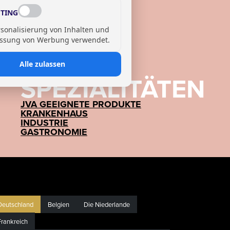
TING
rsonalisierung von Inhalten und
ssung von Werbung verwendet.
Alle zulassen
SPEZIALITÄTEN
JVA GEEIGNETE PRODUKTE
KRANKENHAUS
INDUSTRIE
GASTRONOMIE
Deutschland
Belgien
Die Niederlande
Frankreich