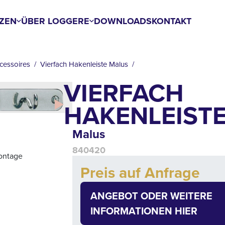
ZEN
ÜBER LOGGERE
DOWNLOADS
KONTAKT
cessoires
Vierfach Hakenleiste Malus
VIERFACH
HAKENLEIST
Malus
840420
montage
Add to cart
Preis auf Anfrage
Quantity
ANGEBOT ODER WEITERE
INFORMATIONEN HIER