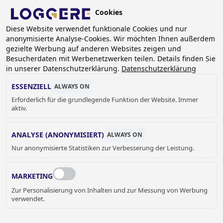
Skip
Cookies
to
main
Diese Website verwendet funktionale Cookies und nur
anonymisierte Analyse-Cookies. Wir möchten Ihnen außerdem
content
BREADCRUMB
gezielte Werbung auf anderen Websites zeigen und
Besucherdaten mit Werbenetzwerken teilen. Details finden Sie
Home
Sanitär
Wasch-Armaturen
Standarmaturen
in unserer Datenschutzerklärung.
Datenschutzerklärung
Sensor-Standventil Easy mit Batteriebetrieb oder mit
Steckernetzteil
ESSENZIELL
ALWAYS ON
Erforderlich für die grundlegende Funktion der Website. Immer
SENSOR-STANDVENTIL
aktiv.
EASY
ANALYSE (ANONYMISIERT)
ALWAYS ON
Nur anonymisierte Statistiken zur Verbesserung der Leistung.
mit Batteriebetrieb oder mit
Steckernetzteil
MARKETING
980372
Zur Personalisierung von Inhalten und zur Messung von Werbung
Add to cart
verwendet.
Preis auf Anfrage
Quantity