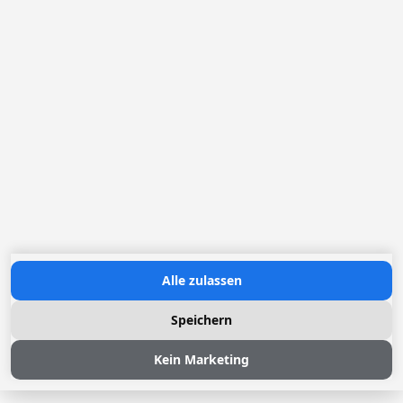
Europastraat 40
2321 Meer
+49 (0) 30 83 03 25 09
ynuernberger@loggere.com
Ansprechpartnerin Frau Yvonne Nürnberger
MwSt: BE-0406.037.545
Öffnungszeiten:
Montag bis Freitag: 08h30 - 17h00
Contact us
Alle zulassen
Speichern
Kein Marketing
© 2026 Loggere, Inc. All rights reserved