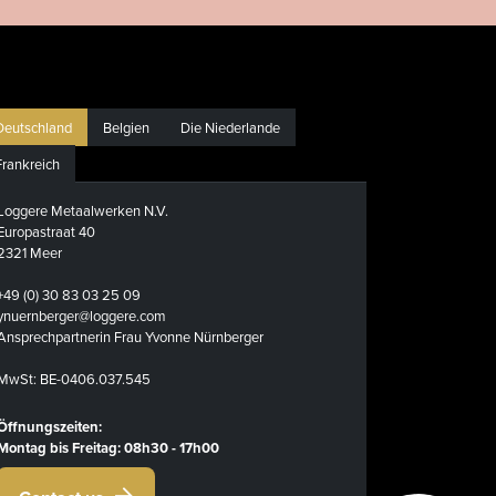
Deutschland
Belgien
Die Niederlande
Frankreich
Loggere Metaalwerken N.V.
Europastraat 40
2321 Meer
+49 (0) 30 83 03 25 09
ynuernberger@loggere.com
Ansprechpartnerin Frau Yvonne Nürnberger
MwSt: BE-0406.037.545
Öffnungszeiten:
Montag bis Freitag: 08h30 - 17h00