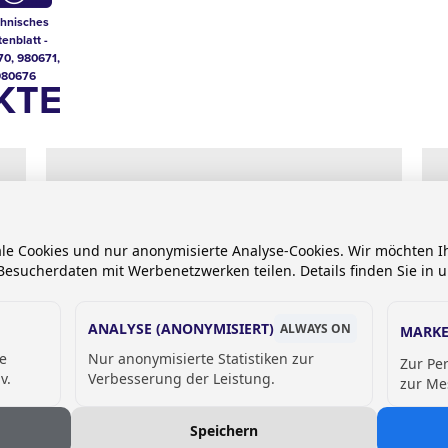
hnisches
enblatt -
0, 980671,
980676
KTE
ale Cookies und nur anonymisierte Analyse-Cookies. Wir möchten
esucherdaten mit Werbenetzwerken teilen. Details finden Sie in 
ANALYSE (ANONYMISIERT)
ALWAYS ON
MARKE
de
Nur anonymisierte Statistiken zur
Zur Pe
v.
Verbesserung der Leistung.
zur Me
Selbstschließende Wandarmatur
Wa
TEMPO I - kaltes oder vorgemischtes
PR
Speichern
Wasser