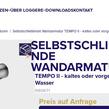
ZEN
ÜBER LOGGERE
DOWNLOADS
KONTAKT
turen
Selbstschließende Wandarmatur TEMPO II - kaltes oder vor
SELBSTSCHLI
DE W
ANDARMATU
TEMPO II - kaltes oder vorg
Wasser
980671
Add to cart
Preis auf Anfrage
Quantity