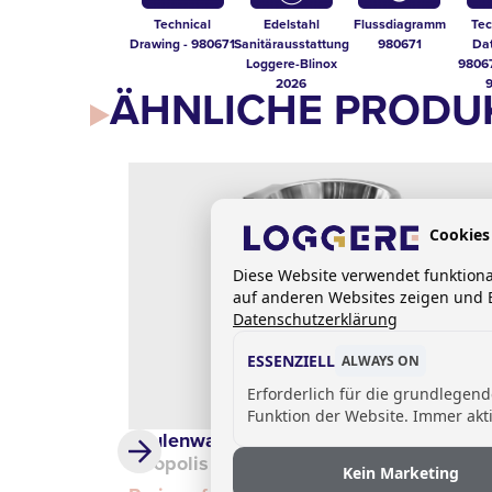
Technical
Edelstahl
Flussdiagramm
Tec
Drawing - 980671
Sanitärausstattung
980671
Dat
Loggere-Blinox
98067
2026
ÄHNLICHE PRODU
Cookies
Diese Website verwendet funktion
auf anderen Websites zeigen und B
Datenschutzerklärung
ESSENZIELL
ALWAYS ON
Erforderlich für die grundlegen
Funktion der Website. Immer akti
Säulenwaschbecken
Neopolis
Kein Marketing