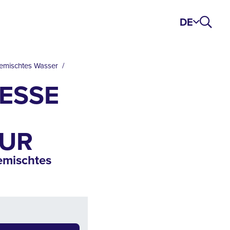
DE
gemischtes Wasser
ESSEN
R
emischtes