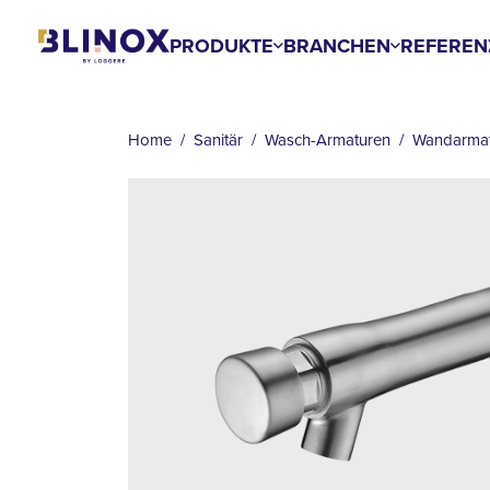
Skip
to
PRODUKTE
BRANCHEN
REFEREN
main
BREADCRUMB
content
Home
Sanitär
Wasch-Armaturen
Wandarma