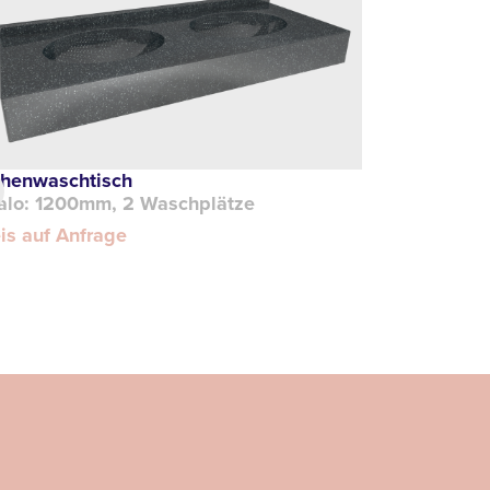
ihenwaschtisch
alo: 1200mm, 2 Waschplätze
is auf Anfrage