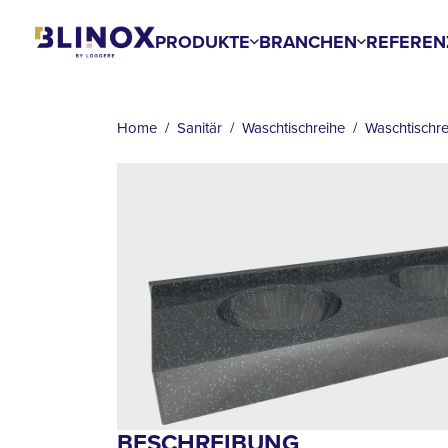
Skip
to
PRODUKTE
BRANCHEN
REFEREN
main
BREADCRUMB
content
Home
Sanitär
Waschtischreihe
Waschtischre
BESCHREIBUNG