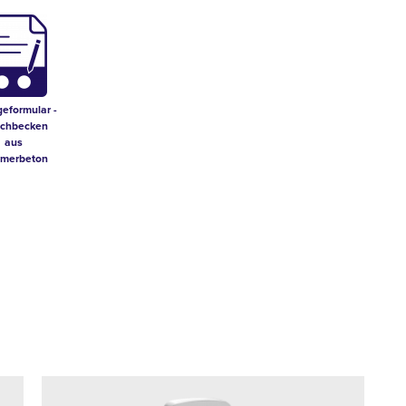
geformular -
chbecken
aus
ymerbeton