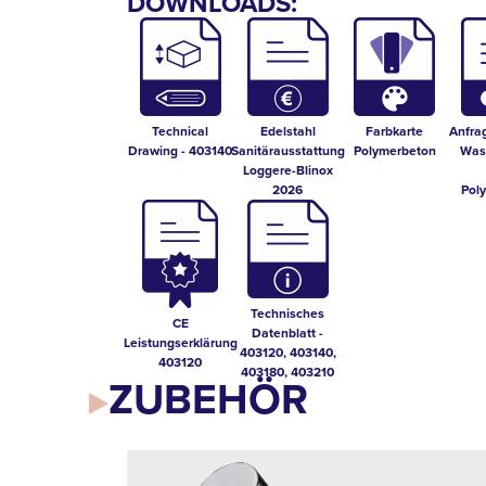
DOWNLOADS:
Technical
Edelstahl
Farbkarte
Anfra
Drawing - 403140
Sanitärausstattung
Polymerbeton
Was
Loggere-Blinox
2026
Pol
Technisches
CE
Datenblatt -
Leistungserklärung
403120, 403140,
403120
403180, 403210
ZUBEHÖR