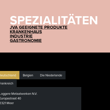
SPEZIALITÄTEN
JVA GEEIGNETE PRODUKTE
KRANKENHAUS
INDUSTRIE
GASTRONOMIE
Deutschland
Belgien
Die Niederlande
Frankreich
Loggere Metaalwerken N.V.
Europastraat 40
2321 Meer