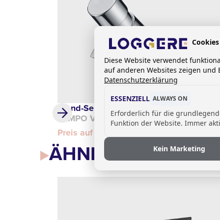
Cookies
Diese Website verwendet funktion
auf anderen Websites zeigen und B
Datenschutzerklärung
ESSENZIELL
ALWAYS ON
Stand-Selbstschlussventil
Erforderlich für die grundlegen
TEMPO VI
Funktion der Website. Immer akti
Preis auf Anfrage
ÄHNLICHE PRODU
Kein Marketing