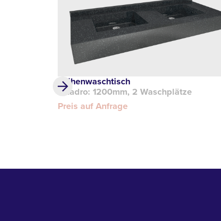
Reihenwaschtisch
Quadro: 1200mm, 2 Waschplätze
Preis auf Anfrage