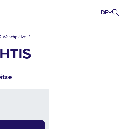
DE
2 Waschplätze
HTIS
ätze