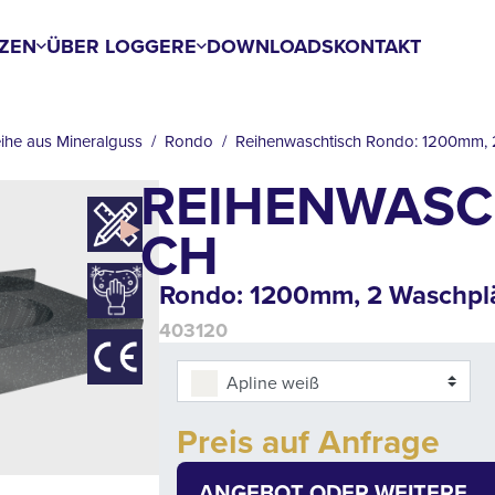
ZEN
ÜBER LOGGERE
DOWNLOADS
KONTAKT
ihe aus Mineralguss
Rondo
Reihenwaschtisch Rondo: 1200mm, 
REIHENWASC
CH
Rondo: 1200mm, 2 Waschpl
403120
Apline weiß
Add to cart
Preis auf Anfrage
Quantity
ANGEBOT ODER WEITERE