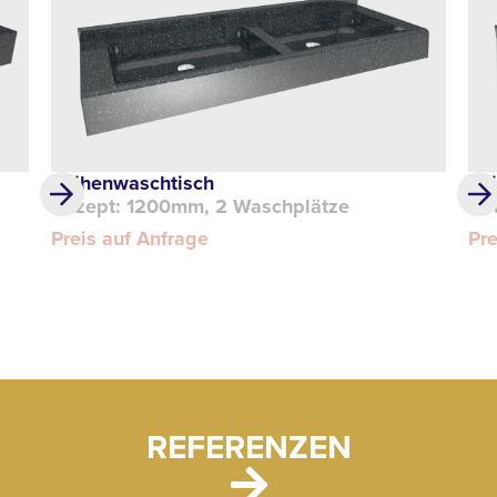
Reihenwaschtisch
Re
Akzept: 1200mm, 2 Waschplätze
Ov
Preis auf Anfrage
Pre
REFERENZEN