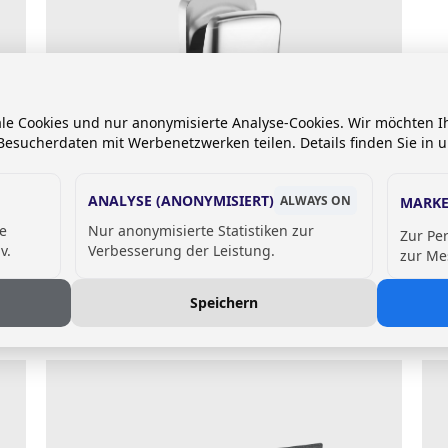
ale Cookies und nur anonymisierte Analyse-Cookies. Wir möchten
esucherdaten mit Werbenetzwerken teilen. Details finden Sie in 
ANALYSE (ANONYMISIERT)
ALWAYS ON
MARKE
Händetrockner
de
Nur anonymisierte Statistiken zur
Zur Pe
INDRA
v.
Verbesserung der Leistung.
zur Me
Preis auf Anfrage
KTE
Speichern