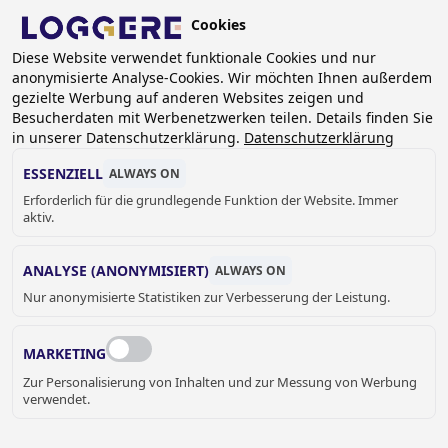
Skip
Cookies
to
DE
Diese Website verwendet funktionale Cookies und nur
main
anonymisierte Analyse-Cookies. Wir möchten Ihnen außerdem
content
BREADCRUMB
gezielte Werbung auf anderen Websites zeigen und
Besucherdaten mit Werbenetzwerken teilen. Details finden Sie
Home
Sanitär
Waschtischreihe
in unserer Datenschutzerklärung.
Datenschutzerklärung
Waschtischreihe aus Edelstahl
Reihenwaschtisch Comfort O: 2100mm, 3 Waschbecken
ESSENZIELL
ALWAYS ON
Erforderlich für die grundlegende Funktion der Website. Immer
REIHENWASCHTISCH
aktiv.
Comfort O: 2100mm, 3 Waschbecken
ANALYSE (ANONYMISIERT)
ALWAYS ON
431210
Nur anonymisierte Statistiken zur Verbesserung der Leistung.
Add to cart
Preis auf Anfrage
Quantity
MARKETING
ANGEBOT ODER WEITERE
Zur Personalisierung von Inhalten und zur Messung von Werbung
verwendet.
INFORMATIONEN HIER