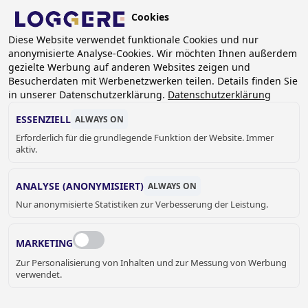
Skip
Cookies
to
DE
main
Diese Website verwendet funktionale Cookies und nur
anonymisierte Analyse-Cookies. Wir möchten Ihnen außerdem
content
BREADCRUMB
gezielte Werbung auf anderen Websites zeigen und
Besucherdaten mit Werbenetzwerken teilen. Details finden Sie
Home
Sanitär
Accessoires
Handtuchspender
in unserer Datenschutzerklärung.
Datenschutzerklärung
Papierhandtuchspender-Abfallsammler-Kombination,
unterputz TRIMLINE I UB
ESSENZIELL
ALWAYS ON
Erforderlich für die grundlegende Funktion der Website. Immer
PAPIERHANDTUCHSPEN
aktiv.
DER-ABFALLSAMMLER-
ANALYSE (ANONYMISIERT)
ALWAYS ON
Nur anonymisierte Statistiken zur Verbesserung der Leistung.
KOMBINATION,
UNTERPUTZ
MARKETING
Zur Personalisierung von Inhalten und zur Messung von Werbung
TRIMLINE I UB
verwendet.
840075