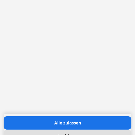
Deutschland
Belgien
Die Niederlande
Frankreich
Loggere Metaalwerken N.V.
Europastraat 40
2321 Meer
+49 (0) 30 83 03 25 09
ynuernberger@loggere.com
Ansprechpartnerin Frau Yvonne Nürnberger
MwSt: BE-0406.037.545
Öffnungszeiten:
Montag bis Freitag: 08h30 - 17h00
Contact us
Alle zulassen