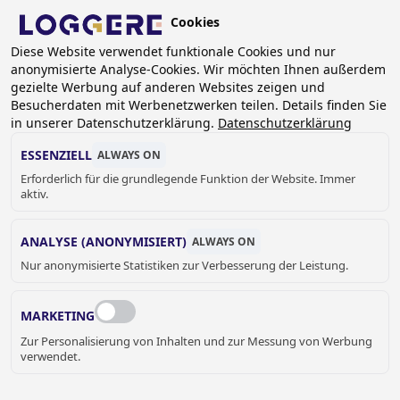
Skip
Cookies
to
DE
main
Diese Website verwendet funktionale Cookies und nur
anonymisierte Analyse-Cookies. Wir möchten Ihnen außerdem
content
BREADCRUMB
gezielte Werbung auf anderen Websites zeigen und
Besucherdaten mit Werbenetzwerken teilen. Details finden Sie
Home
Schließfach- und Schranksysteme
in unserer Datenschutzerklärung.
Datenschutzerklärung
Netz- und Golfschließfächer
Golf-Schrank DLM 327 - 800mm breed
ESSENZIELL
ALWAYS ON
Erforderlich für die grundlegende Funktion der Website. Immer
GOLF-SCHRANK
aktiv.
DLM 327 - 800mm breed
ANALYSE (ANONYMISIERT)
ALWAYS ON
Add to cart
Nur anonymisierte Statistiken zur Verbesserung der Leistung.
Preis auf Anfrage
Quantity
MARKETING
ANGEBOT ODER WEITERE
Zur Personalisierung von Inhalten und zur Messung von Werbung
INFORMATIONEN HIER
verwendet.