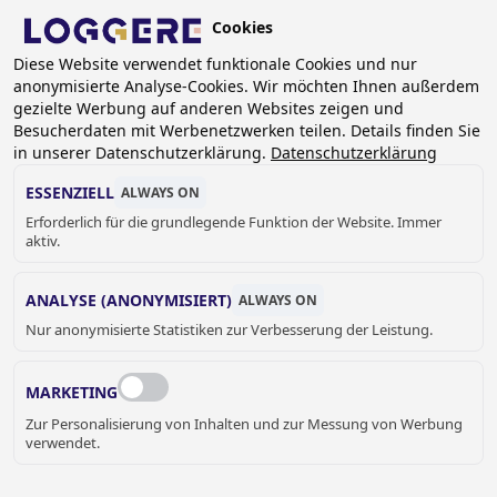
Skip
Cookies
to
DE
main
Diese Website verwendet funktionale Cookies und nur
anonymisierte Analyse-Cookies. Wir möchten Ihnen außerdem
content
BREADCRUMB
gezielte Werbung auf anderen Websites zeigen und
Besucherdaten mit Werbenetzwerken teilen. Details finden Sie
Home
Sanitär
JVA geeignete Produkte
in unserer Datenschutzerklärung.
Datenschutzerklärung
Gefängnis-Kombination
Gefängnis-Kombination ROBUSTO 15
ESSENZIELL
ALWAYS ON
Erforderlich für die grundlegende Funktion der Website. Immer
GEFÄNGNIS-
aktiv.
KOMBINATION
ANALYSE (ANONYMISIERT)
ALWAYS ON
Nur anonymisierte Statistiken zur Verbesserung der Leistung.
ROBUSTO 15
670500L
MARKETING
Spülsystem comby:
Zur Personalisierung von Inhalten und zur Messung von Werbung
verwendet.