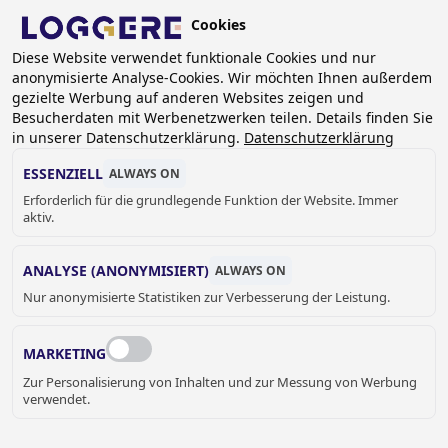
Skip
Cookies
to
DE
Diese Website verwendet funktionale Cookies und nur
main
anonymisierte Analyse-Cookies. Wir möchten Ihnen außerdem
content
BREADCRUMB
gezielte Werbung auf anderen Websites zeigen und
Besucherdaten mit Werbenetzwerken teilen. Details finden Sie
Home
Sanitär
JVA geeignete Produkte
in unserer Datenschutzerklärung.
Datenschutzerklärung
JVA Geeignete Waschbecken
Einzelwaschtisch Robusto 86
ESSENZIELL
ALWAYS ON
Erforderlich für die grundlegende Funktion der Website. Immer
EINZELWASCHTISCH
aktiv.
Robusto 86
ANALYSE (ANONYMISIERT)
ALWAYS ON
135025
Nur anonymisierte Statistiken zur Verbesserung der Leistung.
Montage:
MARKETING
Zur Personalisierung von Inhalten und zur Messung von Werbung
verwendet.
Preis auf Anfrage