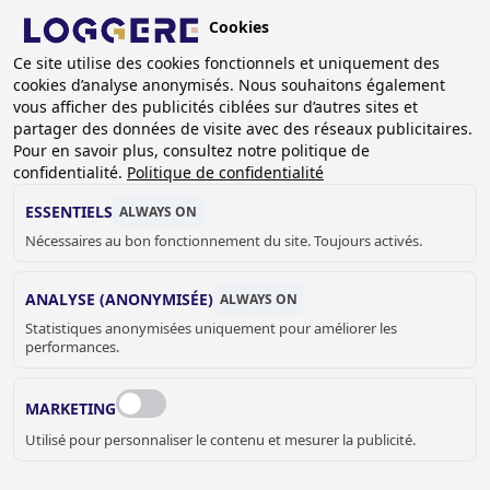
Aller
Cookies
au
FR
Ce site utilise des cookies fonctionnels et uniquement des
contenu
cookies d’analyse anonymisés. Nous souhaitons également
principal
FIL
vous afficher des publicités ciblées sur d’autres sites et
partager des données de visite avec des réseaux publicitaires.
D'ARIANE
Accueil
Casiers et armoires
Pour en savoir plus, consultez notre politique de
Armoires pour linge propre et de distribution
confidentialité.
Politique de confidentialité
Armoire de distribution de tenues pliées DLM 900/II
ESSENTIELS
ALWAYS ON
ARMOIRE DE
Nécessaires au bon fonctionnement du site. Toujours activés.
DISTRIBUTION DE
ANALYSE (ANONYMISÉE)
ALWAYS ON
Statistiques anonymisées uniquement pour améliorer les
TENUES PLIÉES
performances.
DLM 900/II
MARKETING
Couleur d'armoire
Utilisé pour personnaliser le contenu et mesurer la publicité.
RAL 7035 - Gris clair