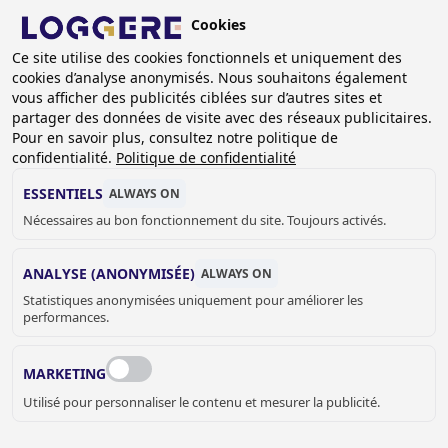
Aller
Cookies
au
FR
contenu
Ce site utilise des cookies fonctionnels et uniquement des
cookies d’analyse anonymisés. Nous souhaitons également
principal
FIL
vous afficher des publicités ciblées sur d’autres sites et
partager des données de visite avec des réseaux publicitaires.
D'ARIANE
Accueil
Références
Références Cabines sanitaires
Pour en savoir plus, consultez notre politique de
Université d'Amsterdam
confidentialité.
Politique de confidentialité
UNIVERSITÉ
ESSENTIELS
ALWAYS ON
Nécessaires au bon fonctionnement du site. Toujours activés.
D'AMSTERDAM, LIEU
ANALYSE (ANONYMISÉE)
ALWAYS ON
ROETERSEILAND
Statistiques anonymisées uniquement pour améliorer les
performances.
MARKETING
Utilisé pour personnaliser le contenu et mesurer la publicité.