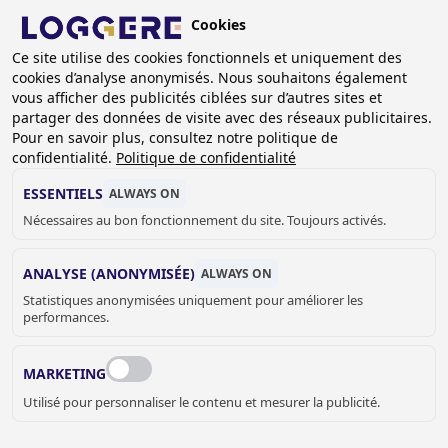
Aller
Cookies
au
FR
contenu
Ce site utilise des cookies fonctionnels et uniquement des
cookies d’analyse anonymisés. Nous souhaitons également
principal
FIL
vous afficher des publicités ciblées sur d’autres sites et
partager des données de visite avec des réseaux publicitaires.
D'ARIANE
Accueil
Sanitaire
Accessoires sanitaire
Pour en savoir plus, consultez notre politique de
Divers accessoires
Tablette Standard
confidentialité.
Politique de confidentialité
TABLETTE
ESSENTIELS
ALWAYS ON
Nécessaires au bon fonctionnement du site. Toujours activés.
Standard
875030
ANALYSE (ANONYMISÉE)
ALWAYS ON
Statistiques anonymisées uniquement pour améliorer les
Dimensions:
performances.
MARKETING
Utilisé pour personnaliser le contenu et mesurer la publicité.
Prix sur demande