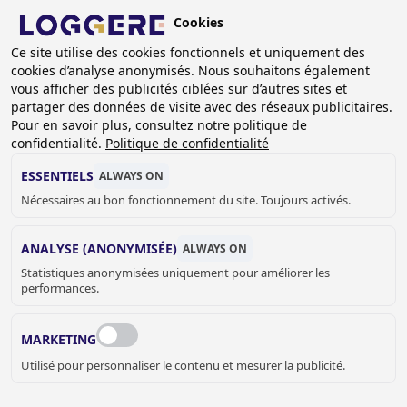
Aller
Cookies
au
FR
contenu
Ce site utilise des cookies fonctionnels et uniquement des
cookies d’analyse anonymisés. Nous souhaitons également
principal
FIL
vous afficher des publicités ciblées sur d’autres sites et
partager des données de visite avec des réseaux publicitaires.
D'ARIANE
Accueil
Casiers et armoires
Systèmes de verrouillage
Pour en savoir plus, consultez notre politique de
Serrure Cadenas ou à Cylindre
confidentialité.
Politique de confidentialité
SERRURE CADENAS OU À
ESSENTIELS
ALWAYS ON
Nécessaires au bon fonctionnement du site. Toujours activés.
CYLINDRE
ANALYSE (ANONYMISÉE)
ALWAYS ON
Statistiques anonymisées uniquement pour améliorer les
Serrure Cadenas ou à Cylindre
performances.
MARKETING
Prix sur demande
Utilisé pour personnaliser le contenu et mesurer la publicité.
DEMANDER UN DEVIS OU PLUS