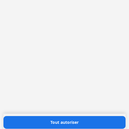
France
Pays-Bas
Belgique
Allemagne
Loggere France Sarl. F
Rue Jean Sebastien BACH 16
42000 Saint-Etienne
+(33) 04 77 022 400
office@loggere.com
TVA: FR51.302.077.995
Heures d'ouverture
Lundi au Vendredi: 08h30 - 17h00
Contactez nous
Tout autoriser