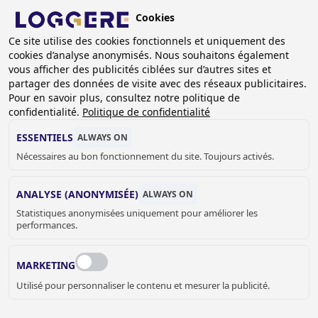
Aller
Cookies
au
FR
contenu
Ce site utilise des cookies fonctionnels et uniquement des
cookies d’analyse anonymisés. Nous souhaitons également
principal
FIL
vous afficher des publicités ciblées sur d’autres sites et
partager des données de visite avec des réseaux publicitaires.
D'ARIANE
Accueil
Equipement vestiaires
Portemanteaux sur bride
Pour en savoir plus, consultez notre politique de
Portemanteaux sur bride Robusto
confidentialité.
Politique de confidentialité
Portemanteau sur bride Robusto: 11.350.22
ESSENTIELS
ALWAYS ON
PORTEMANTEAU SUR
Nécessaires au bon fonctionnement du site. Toujours activés.
BRIDE
ANALYSE (ANONYMISÉE)
ALWAYS ON
Statistiques anonymisées uniquement pour améliorer les
Robusto: 11.350.22
performances.
Add to cart
Prix sur demande
Quantity
MARKETING
DEMANDER UN DEVIS OU PLUS
Utilisé pour personnaliser le contenu et mesurer la publicité.
D'INFORMATIONS