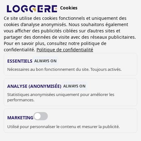
Aller
Cookies
au
FR
contenu
Ce site utilise des cookies fonctionnels et uniquement des
cookies d’analyse anonymisés. Nous souhaitons également
principal
FIL
vous afficher des publicités ciblées sur d’autres sites et
partager des données de visite avec des réseaux publicitaires.
D'ARIANE
Accueil
Equipement vestiaires
Pour en savoir plus, consultez notre politique de
Portemanteaux indépendants
confidentialité.
Politique de confidentialité
Portemanteau indépendants sur pieds DLM 750-KH
ESSENTIELS
ALWAYS ON
PORTEMANTEAU
Nécessaires au bon fonctionnement du site. Toujours activés.
INDÉPENDANTS SUR
ANALYSE (ANONYMISÉE)
ALWAYS ON
Statistiques anonymisées uniquement pour améliorer les
PIEDS
performances.
DLM 750-KH
MARKETING
Add to cart
Prix sur demande
Quantity
Utilisé pour personnaliser le contenu et mesurer la publicité.