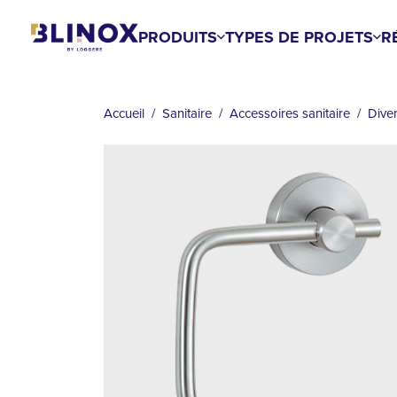
Aller
au
PRODUITS
TYPES DE PROJETS
R
contenu
FIL
principal
D'ARIANE
Accueil
Sanitaire
Accessoires sanitaire
Dive