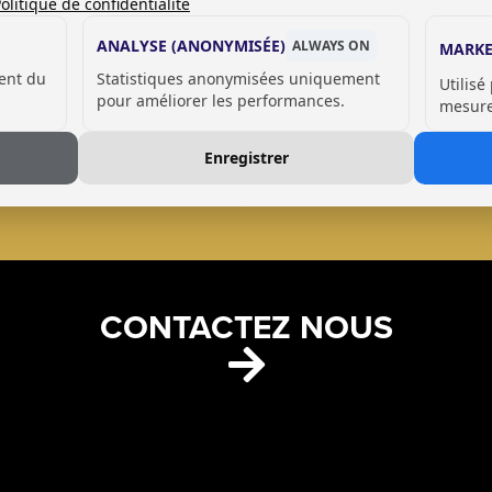
olitique de confidentialité
ANALYSE (ANONYMISÉE)
ALWAYS ON
MARKE
ent du
Statistiques anonymisées uniquement
Utilisé
pour améliorer les performances.
mesurer
VOIR NOS RÉFÉRENCES
Enregistrer
CONTACTEZ NOUS