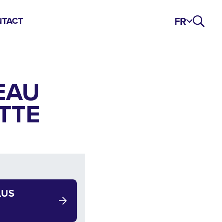
FR
TACT
EAU
ETTE
LUS