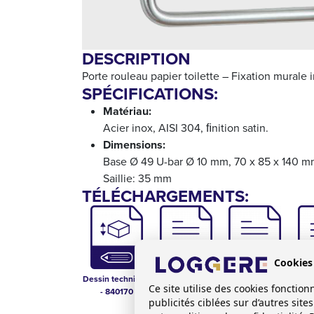
DESCRIPTION
Porte rouleau papier toilette – Fixation murale i
SPÉCIFICATIONS:
Matériau:
Acier inox, AISI 304, ﬁnition satin.
Dimensions:
Base Ø 49 U-bar Ø 10 mm, 70 x 85 x 140 
Saillie: 35 mm
TÉLÉCHARGEMENTS:
Cookies
Dessin technique
Catalogue
Technical Data
Manua
Ce site utilise des cookies foncti
- 840170
Sanitaire
Sheet - 840170
publicités ciblées sur d’autres sit