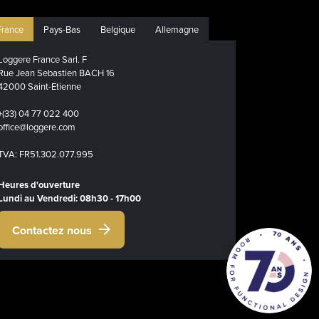
France
Pays-Bas
Belgique
Allemagne
Loggere France Sarl. F
Rue Jean Sebastien BACH 16
42000 Saint-Etienne
+(33) 04 77 022 400
office@loggere.com
TVA: FR51.302.077.995
Heures d'ouverture
Lundi au Vendredi: 08h30 - 17h00
Contactez nous