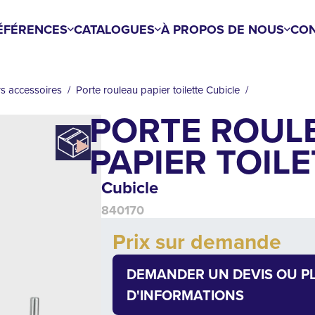
ÉFÉRENCES
CATALOGUES
À PROPOS DE NOUS
CON
rs accessoires
Porte rouleau papier toilette Cubicle
PORTE ROUL
PAPIER TOIL
Cubicle
840170
Add to cart
Prix sur demande
Quantity
DEMANDER UN DEVIS OU P
D'INFORMATIONS