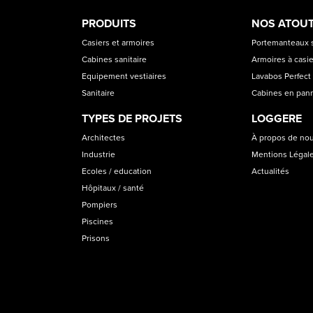
PRODUCT
ASS
PRODUITS
NOS ATOU
CATEGORIES
Casiers et armoires
Portemanteaux s
Cabines sanitaire
Armoires à casi
Equipement vestiaires
Lavabos Perfect 
Sanitaire
Cabines en pan
TYPES DE PROJETS
LOGGERE
Architectes
À propos de no
Industrie
Mentions Légal
Ecoles / education
Actualités
Hôpitaux / santé
Pompiers
Piscines
Prisons