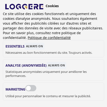
Aller
Cookies
au
FR
Ce site utilise des cookies fonctionnels et uniquement des
contenu
cookies d’analyse anonymisés. Nous souhaitons également
principal
FIL
vous afficher des publicités ciblées sur d’autres sites et
partager des données de visite avec des réseaux publicitaires.
D'ARIANE
Accueil
Sanitaire
Pièces detachées
Pour en savoir plus, consultez notre politique de
Autres accessoires sanitaires
Mélangeur thermostatique
confidentialité.
Politique de confidentialité
MÉLANGEUR
ESSENTIELS
ALWAYS ON
Nécessaires au bon fonctionnement du site. Toujours activés.
THERMOSTATIQUE
ANALYSE (ANONYMISÉE)
ALWAYS ON
97010198
Statistiques anonymisées uniquement pour améliorer les
Add to cart
performances.
Prix sur demande
Quantity
DEMANDER UN DEVIS OU PLUS
MARKETING
D'INFORMATIONS
Utilisé pour personnaliser le contenu et mesurer la publicité.